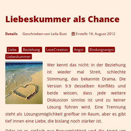
Liebeskummer als Chance
Details
Geschrieben von
Leila Bust
Erstellt: 16. August 2012
Liebe
Beziehung
LoveCreation
Angst
Bindungsangst
Liebeskummer
Wer kennt das nicht: in der Beziehung
ist wieder mal Streit, schlechte
Stimmung, das bekannte Drama. Die
Version 9.9 desselben Konflikts und
beide wissen, dass jede weitere
Diskussion sinnlos ist und zu keiner
Lösung führen wird. Eine Trennung
steht als Lösungsmöglichkeit greifbar im Raum, aber es gibt
tief innen eine Liebe, die bislang noch stärker ist.
Oder ist es einfach nur Bequemlichkeit und die Angst vor