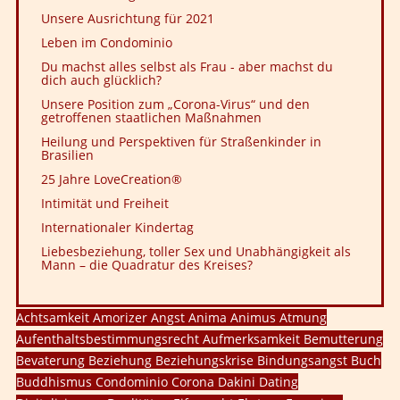
Unsere Ausrichtung für 2021
Leben im Condominio
Du machst alles selbst als Frau - aber machst du
dich auch glücklich?
Unsere Position zum „Corona-Virus“ und den
getroffenen staatlichen Maßnahmen
Heilung und Perspektiven für Straßenkinder in
Brasilien
25 Jahre LoveCreation®
Intimität und Freiheit
Internationaler Kindertag
Liebesbeziehung, toller Sex und Unabhängigkeit als
Mann – die Quadratur des Kreises?
Achtsamkeit
Amorizer
Angst
Anima
Animus
Atmung
Aufenthaltsbestimmungsrecht
Aufmerksamkeit
Bemutterung
Bevaterung
Beziehung
Beziehungskrise
Bindungsangst
Buch
Buddhismus
Condominio
Corona
Dakini
Dating