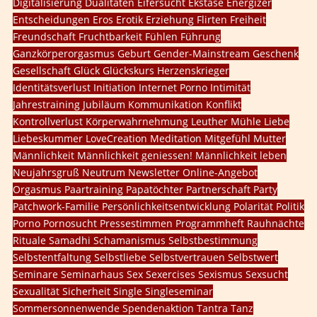
Digitalisierung
Dualitäten
Eifersucht
Ekstase
Energizer
Entscheidungen
Eros
Erotik
Erziehung
Flirten
Freiheit
Freundschaft
Fruchtbarkeit
Fühlen
Führung
Ganzkörperorgasmus
Geburt
Gender-Mainstream
Geschenk
Gesellschaft
Glück
Glückskurs
Herzenskrieger
Identitätsverlust
Initiation
Internet Porno
Intimität
Jahrestraining
Jubiläum
Kommunikation
Konflikt
Kontrollverlust
Körperwahrnehmung
Leuther Mühle
Liebe
Liebeskummer
LoveCreation
Meditation
Mitgefühl
Mutter
Männlichkeit
Männlichkeit geniessen!
Männlichkeit leben
Neujahrsgruß
Neutrum
Newsletter
Online-Angebot
Orgasmus
Paartraining
Papatöchter
Partnerschaft
Party
Patchwork-Familie
Persönlichkeitsentwicklung
Polarität
Politik
Porno
Pornosucht
Pressestimmen
Programmheft
Rauhnächte
Rituale
Samadhi
Schamanismus
Selbstbestimmung
Selbstentfaltung
Selbstliebe
Selbstvertrauen
Selbstwert
Seminare
Seminarhaus
Sex
Sexercises
Sexismus
Sexsucht
Sexualität
Sicherheit
Single
Singleseminar
Sommersonnenwende
Spendenaktion
Tantra
Tanz