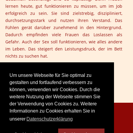
lernen heute, gut funktionieren zu müssen, um im Job
erfolgreich zu sein. Sie sind zielstrebig, diszipliniert,
durchsetzungsstark und nutzen ihren Verstand. Das
Fühlen gerät darüber zunehmend in den Hintergrund.
Dadurch empfinden viele Frauen das Loslassen als
Gefahr. Auch der Sex soll funktionieren, wie alles andere
im Leben. Das steigert den Leistungsdruck, der im Bett
nichts zu suchen hat.
Um unsere Webseite für Sie optimal zu
gestalten und fortlaufend verbessern zu
können, verwenden wir Cookies. Durch die
weitere Nutzung der Webseite stimmen Sie
der Verwendung von Cookies zu. Weitere
Informationen zu Cookies erhalten Sie in
Copyright © 2026. LoveCreation® Seminare.
unserer
Datenschutzerklärung
Sitemap
Impressum
Datenschutz