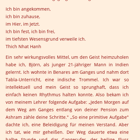
Ich bin angekommen,
ich bin zuhause,
im Hier, im Jetzt.
Ich bin fest, ich bin frei,
im tiefsten Wesensgrund verweile ich.
Thich Nhat Hanh
Ein sehr wirkungsvolles Mittel, um den Geist heimzuholen
habe ich,
Björn,
als junger 21-jähriger Mann in Indien
gelernt. Ich wohnte in Benares am Ganges und nahm dort
Tabla-Unterricht, eine indische Trommel. Ich war so
intellektuell und mein Geist so sprunghaft, dass ich
einfach keinen Rhythmus halten konnte. Also bekam ich
von meinem Lehrer folgende Aufgabe: „Jeden Morgen auf
dem Weg am Ganges entlang von deiner Pension zum
Ashram zähle deine Schritte." „So eine primitive Aufgabe"
dachte ich, eine Beleidigung für meinen Verstand. Aber
ich tat, wie mir geheißen. Der Weg dauerte etwa eine
halbe Stunde und das Gangesufer, der heilige Fluss