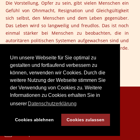
Die Vorstellung, Opfer zu sein, gibt vielen Menschen ein
Gefühl von Ohnmacht, Resignation und Gleichgültigkeit
sich selbst, den Menschen und dem Leben gegenüber.
Das Leben wird so langweilig und freudlos. Das ist noch
einmal stärker bei Menschen zu beobachten, die in
autoritären politischen Systemen aufgewachsen sind und
der eigene Wille auch von Staats wegen gebrochen wurde.
Um unsere Webseite für Sie optimal zu
gestalten und fortlaufend verbessern zu
können, verwenden wir Cookies. Durch die
weitere Nutzung der Webseite stimmen Sie
der Verwendung von Cookies zu. Weitere
Informationen zu Cookies erhalten Sie in
Copyright © 2026. LoveCreation® Seminare.
unserer
Datenschutzerklärung
Sitemap
Impressum
Datenschutz
Cookies ablehnen
Cookies zulassen
Desktop Version