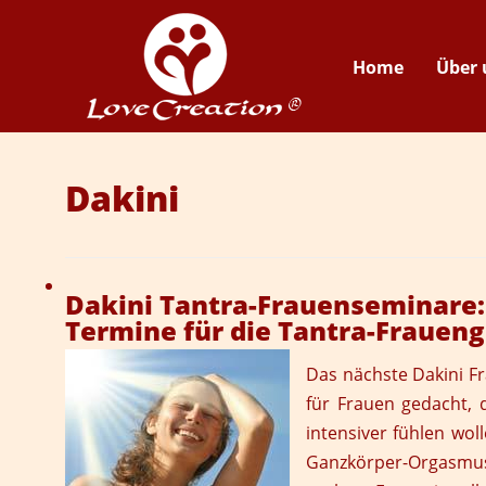
Home
Über 
Dakini
Dakini Tantra-Frauenseminare:
Termine für die Tantra-Frauen
Das nächste
Dakini F
für Frauen gedacht, d
intensiver fühlen wo
Ganzkörper-Orgasmus e