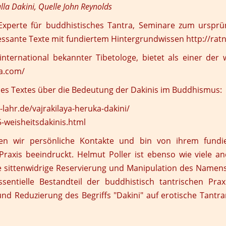
ulla Dakini, Quelle John Reynolds
 Experte für buddhistisches Tantra, Seminare zum ursprün
ressante Texte mit fundiertem Hintergrundwissen
http://ratn
 international bekannter Tibetologe, bietet als einer der
ha.com/
es Textes über die Bedeutung der Dakinis im Buddhismus:
-lahr.de/vajrakilaya-heruka-dakini/
5-weisheitsdakinis.html
n wir persönliche Kontakte und bin von ihrem fundie
Praxis beeindruckt. Helmut Poller ist ebenso wie viele 
 sittenwidrige Reservierung und Manipulation des Namens
sentielle Bestandteil der buddhistisch tantrischen Prax
nd Reduzierung des Begriffs "Dakini" auf erotische Tan