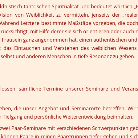
ddhistisch-tantrischen Spiritualität und bedeutet wörtlich 
sion von Weiblichkeit zu vermitteln, jenseits der „rea
 Während Letztere bestimmte Maßstäbe vorgeben, die doch s
erücksichtigt, mit Hilfe derer sie sich orientieren oder auch
rem Frausein ganz angenommen hat, einen authentischen und 
eht das Eintauchen und Verstehen des weiblichen Wesens
h selbst und anderen Menschen in tiefe Resonanz zu gehen.
ossen, sämtliche Termine unserer Seminare und Veransta
geben, die unser Angebot und Seminarorte betreffen. Wir 
n Tiefgang und persönliche Weiterentwicklung beinhalten.
 zwei
Paar-Seminare
mit verschiedenen Schwerpunkten geb
 können Paare in reinen Paargruppen tiefer gehen und sich