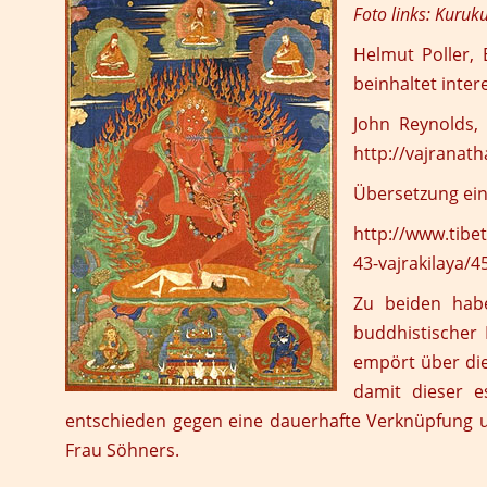
Foto links: Kuruk
Helmut Poller
,
beinhaltet inte
John Reynolds
,
http://vajranat
Übersetzung ein
http://www.tibet
43-vajrakilaya/4
Zu beiden habe
buddhistischer 
empört über die
damit dieser es
entschieden gegen eine dauerhafte Verknüpfung u
Frau Söhners.