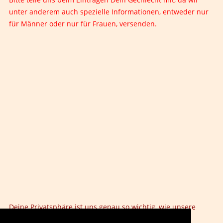
unter anderem auch spezielle Informationen, entweder nur
für Männer oder nur für Frauen, versenden.
Deine Privatsphäre ist uns genau so wichtig, wie unsere
Eigene. Wir werden Deine Daten
niemals
an Dritte