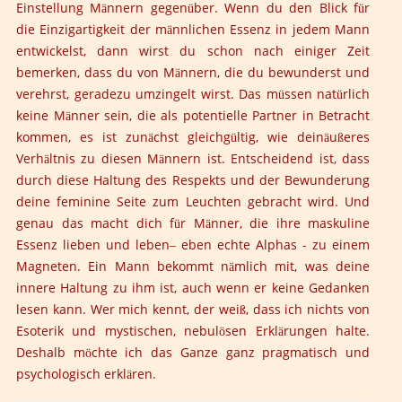
Einstellung M
nnern gegen
ber. Wenn du den Blick f
r
ä
ü
ü
die Einzigartigkeit der m
nnlichen Essenz in jedem Mann
ä
entwickelst, dann wirst du schon nach einiger Zeit
bemerken, dass du von M
nnern, die du bewunderst und
ä
verehrst, geradezu umzingelt wirst. Das m
ssen nat
rlich
ü
ü
keine M
nner sein, die als potentielle Partner in Betracht
ä
kommen, es ist zun
chst gleichg
ltig, wie dein
u
eres
ä
ü
ä
ß
Verh
ltnis zu diesen M
nnern ist. Entscheidend ist, dass
ä
ä
durch diese Haltung des Respekts und der Bewunderung
deine feminine Seite zum Leuchten gebracht wird. Und
genau das macht dich f
r M
nner, die ihre maskuline
ü
ä
Essenz lieben und leben
eben echte Alphas - zu einem
–
Magneten. Ein Mann bekommt n
mlich mit, was deine
ä
innere Haltung zu ihm ist, auch wenn er keine Gedanken
lesen kann. Wer mich kennt, der wei
, dass ich nichts von
ß
Esoterik und mystischen, nebul
sen Erkl
rungen halte.
ö
ä
Deshalb m
chte ich das Ganze ganz pragmatisch und
ö
psychologisch erkl
ren.
ä