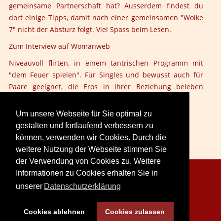
gemeinsame Partnerschaft hat? Ausserdem findest du
dort einige Tipps, damit nach einer gemeinsamen "Wolke
7" nicht der Absturz folgt. Viel Spass beim Lesen.
Zum Interview auf Womanweb
Niveauvoll flirten, in einem tantrischen Programm mit
"dem Feuer spielen". Für Singles und bewusst auch für
Paare geeignet, die Eros in ihrer Beziehung beleben
wollen!
Um unsere Webseite für Sie optimal zu
gestalten und fortlaufend verbessern zu
können, verwenden wir Cookies. Durch die
weitere Nutzung der Webseite stimmen Sie
der Verwendung von Cookies zu. Weitere
Informationen zu Cookies erhalten Sie in
Copyright © 2026. LoveCreation® Seminare.
unserer
Datenschutzerklärung
Sitemap
Impressum
Datenschutz
Cookies ablehnen
Cookies zulassen