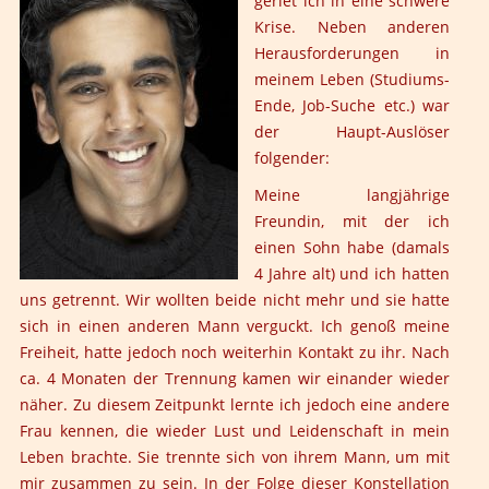
geriet ich in eine schwere
Krise. Neben anderen
Herausforderungen in
meinem Leben (Studiums-
Ende, Job-Suche etc.) war
der Haupt-Auslöser
folgender:
Meine langjährige
Freundin, mit der ich
einen Sohn habe (damals
4 Jahre alt) und ich hatten
uns getrennt. Wir wollten beide nicht mehr und sie hatte
sich in einen anderen Mann verguckt. Ich genoß meine
Freiheit, hatte jedoch noch weiterhin Kontakt zu ihr. Nach
ca. 4 Monaten der Trennung kamen wir einander wieder
näher. Zu diesem Zeitpunkt lernte ich jedoch eine andere
Frau kennen, die wieder Lust und Leidenschaft in mein
Leben brachte. Sie trennte sich von ihrem Mann, um mit
mir zusammen zu sein. In der Folge dieser Konstellation