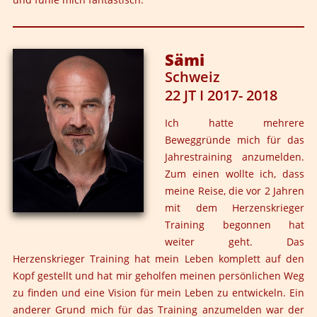
Sämi
Schweiz
22 JT I 2017- 2018
Ich hatte mehrere
Beweggründe mich für das
Jahrestraining anzumelden.
Zum einen wollte ich, dass
meine Reise, die vor 2 Jahren
mit dem Herzenskrieger
Training begonnen hat
weiter geht. Das
Herzenskrieger Training hat mein Leben komplett auf den
Kopf gestellt und hat mir geholfen meinen persönlichen Weg
zu finden und eine Vision für mein Leben zu entwickeln. Ein
anderer Grund mich für das Training anzumelden war der