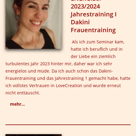
2023/2024
manchmal hart es zu hören. Dafür ist es sehr heilsam.
Jahrestraining I
Meine Reise bei LoveCreation® geht weiter...
Dakini
Frauentraining
Als ich zum Seminar kam,
hatte ich beruflich und in
der Liebe ein ziemlich
turbulentes Jahr 2023 hinter mir, daher war ich sehr
energielos und müde. Da ich auch schon das Dakini-
Frauentraining und das Jahrestraining 1 gemacht habe, hatte
ich vollstes Vertrauen in LoveCreation und wurde erneut
nicht enttäuscht.
mehr...
Ich konnte das alte Jahr prima reflektieren, meine
Beziehung verarbeiten, meinen Selbstwert sowie mein
Vertrauen zu mir stärken und wieder neue Energie für