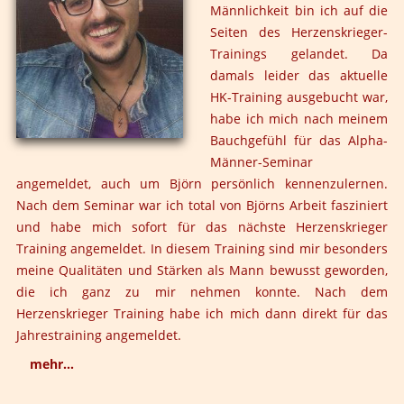
stets sicher und geborgen fühlen darf, mich und meine
Männlichkeit bin ich auf die
Verletzungen anzusehen, meine Themen zu beleuchten,
Seiten des Herzenskrieger-
um im Alltag anders damit umzugehen. Das Training
Trainings gelandet. Da
strotzt vor Originalität und Vielfalt, und reißt einen
damals leider das aktuelle
immer wieder von Neuem mit in einen Sog von
HK-Training ausgebucht war,
Abenteuer, Spaß, Heilung, Wachstum, Entwicklung,
habe ich mich nach meinem
Freundschaft, Gemeinschaft und Selbstliebe.
Bauchgefühl für das Alpha-
Männer-Seminar
Das Jahrestraining hat mir die Chance gegeben
angemeldet, auch um Björn persönlich kennenzulernen.
verpasste Themen nachzuholen und auszuleben, mit
Nach dem Seminar war ich total von Björns Arbeit fasziniert
Freude, Ausgelassenheit, jedoch auch mit Still. Ich durfte
und habe mich sofort für das nächste Herzenskrieger
in Tiefe und Traurigkeit meine Verletzungen entdecken
Training angemeldet. In diesem Training sind mir besonders
und sie verstehen, in mein Bewusstsein bringen und sie
meine Qualitäten und Stärken als Mann bewusst geworden,
im Alltag integrieren. Es hat mir Impulse gegeben, mich
die ich ganz zu mir nehmen konnte. Nach dem
und mein Leben bewusster zu gestalten. Ich habe viele
Herzenskrieger Training habe ich mich dann direkt für das
Seiten in mir entdeckt von wild bis sanft und mir selbst
Jahrestraining angemeldet.
die Erlaubnis gegeben, diese auch zu leben.
mehr...