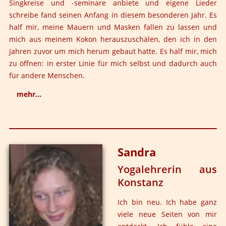
Singkreise und -seminare anbiete und eigene Lieder
schreibe fand seinen Anfang in diesem besonderen Jahr. Es
half mir, meine Mauern und Masken fallen zu lassen und
mich aus meinem Kokon herauszuschälen, den ich in den
Jahren zuvor um mich herum gebaut hatte. Es half mir, mich
zu öffnen: in erster Linie für mich selbst und dadurch auch
für andere Menschen.
mehr...
Durch die achtsame Begleitung durch Leila und Björn
fand ich den Mut immer tiefer in mich hineinzuschauen
und auch meine verletzten und ungeliebten Anteile
Sandra
mehr und mehr zu integrieren. Die Offenheit in der
Yogalehrerin aus
Gruppe half mir, zu erkennen, dass ich nicht allein war
mit meinen Ängsten, meinen Verletzungen und mit
Konstanz
meiner Scham. Ganz besonders die Hinführung zu tiefer
Ich bin neu. Ich habe ganz
Schattenarbeit war ein so sehr wertvoller Schritt auf
viele neue Seiten von mir
meinem Weg. Endlich durfte ich sein, wie ich bin,