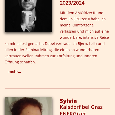
2023/2024
Mit dem AMORizer® und
dem ENERGizer® habe ich
meine Komfortzone
verlassen und mich auf eine
wunderbare, intensive Reise
zu mir selbst gemacht. Dabei vertraue ich Bjørn, Leila und
allen in der Seminarleitung, die einen so wunderbaren,
vertrauensvollen Rahmen zur Entfaltung und inneren
Öffnung schaffen.
mehr...
I Ganz besonders schätze ich die Möglichkeit sich im
Seminar ehrliches und authentisches Feedback von
anderen Teilnehmern und Teilnehmerinnen holen zu
Sylvia
können. Im echten Leben erhalten wir auf unsere
Kalsdorf bei Graz
Fragen meist keine Antworten. Das Feedback, das ich im
ENERGizer
Seminar erhalten habe, hält mir den Spiegel vor. Es ist