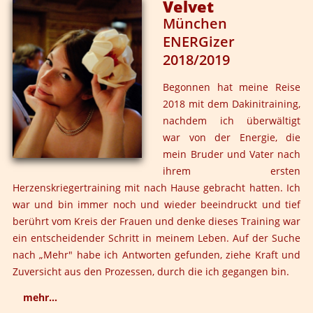
Velvet
das kommende Jahr tanken. Insgesamt war diese Woche
München
für mich sehr heilsam und by the way ein Silvester der
ENERGizer
ganz besonders schönen und aufregenden Art! Vielen
2018/2019
Dank!
Begonnen hat meine Reise
2018 mit dem Dakinitraining,
nachdem ich überwältigt
war von der Energie, die
mein Bruder und Vater nach
ihrem ersten
Herzenskriegertraining mit nach Hause gebracht hatten. Ich
war und bin immer noch und wieder beeindruckt und tief
berührt vom Kreis der Frauen und denke dieses Training war
ein entscheidender Schritt in meinem Leben. Auf der Suche
nach „Mehr" habe ich Antworten gefunden, ziehe Kraft und
Zuversicht aus den Prozessen, durch die ich gegangen bin.
mehr...