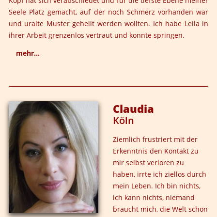
Kopf hat sich verabschiedet und für die tiefste Ebene meiner
Seele Platz gemacht, auf der noch Schmerz vorhanden war
und uralte Muster geheilt werden wollten. Ich habe Leila in
ihrer Arbeit grenzenlos vertraut und konnte springen.
mehr...
Ich war ein Teil Frau: sexy - doch kalt; stark – doch ohne
Weichheit; voller Verantwortung – doch ohne die
Bereitschaft, sie jemals abgeben zu wollen. Und
Claudia
dahinter war die Angst, ich könnte nicht liebenswert
Köln
genug sein, nicht richtig genug.... Doch das, was alle
Rahmen gesprengt hat, war die Entwicklung meiner
Ziemlich frustriert mit der
Weiblichkeit, meines Frauseins, meiner Hingabe und
Erkenntnis den Kontakt zu
meinem Wunsch nach Fallen lassen und Kontrolle
mir selbst verloren zu
abgeben.
haben, irrte ich ziellos durch
mein Leben. Ich bin nichts,
Ich fühle mich jetzt so voll, so ganz, so wunderbar. Ich
ich kann nichts, niemand
kann alle meine weiblichen Facetten fühlen und
braucht mich, die Welt schon
ausleben. Ich kann meine Gabe, das Kümmern, viel