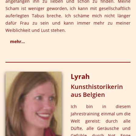
angefangen ihn zu lieben und schön zu finden. Meine
Scham ist weniger geworden, ich kann mit gesellschaftlich
auferlegten Tabus breche. Ich schäme mich nicht länger
dafür Frau zu sein und kann immer mehr zu meiner
Weiblichkeit und Lust stehen.
mehr...
Die Qualität meiner Partnerschaft hat sich durch meine
größere Selbstliebe geändert- ich brauche nicht mehr so
viel Aufmerksamkeit und Bestätigung durch meinen
Lyrah
Partner, da ich mich selbst mehr liebe.
Kunsthistorikerin
Meine Sexualität hat sich für mich dahingehend
aus Belgien
verändert, dass ich mehr Intimität und Nähe zulassen
kann. Ich spüre mehr Energie im Liebesspiel und habe
Ich bin in diesem
ein stärkeres Bewusstsein bekommen. Ich bin präsenter
Jahrestraining einmal um die
geworden und habe gelernt zu atmen.
Welt gereist: durch alle
Düfte, alle Geräusche und
Meine Beziehungen sind offener, durchlässiger und
Gefühle, durch Not, Enge