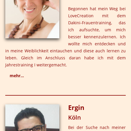
Begonnen hat mein Weg bei
LoveCreation mit dem
Dakini-Frauentraining, das
ich aufsuchte, um mich
besser kennenzulernen. Ich
wollte mich entdecken und
in meine Weiblichkeit eintauchen und diese auch lernen zu
leben. Gleich im Anschluss daran habe ich mit dem
Jahrestraining I weitergemacht.
mehr...
Das Jahrestraining macht mir unbeschreiblich viel
Freude. Ich finde es spannend noch einmal durch die
verschiedenen Phasen meines Lebens zu gehen und
Ergin
dabei Entwicklungsschritte nachzuholen. Es beeindruckt
Köln
mich, dass ich in einem Schutzraum in einer liebevollen
Gemeinschaft und mit einer Führung, bei der ich mich
Bei der Suche nach meiner