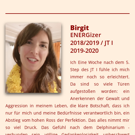
Die Arbeit von Leila hat mich alte Skeptikerin so
überzeugt, dass ich mich trotz massiger Vorurteile
gegenüber tantrischen Begegnungen zum Silvesterevent
Birgit
angemeldet hatte. Seit Jahren hege ich eine persönliche
ENERGizer
Fehde gegenüber dem Jahreswechsel und dachte mir,
2018/2019 / JT I
am Ende würde es sich zumindest für das wunderbare
2019-2020
Essen in der Leuther Mühle gelohnt haben. Und was soll
ich sagen…. Es war das GEILSTE SILVESTER ALLER ZEITEN
Ich Eine Woche nach dem 5.
!!!
Step des JT I fühle ich mich
immer noch so erleichtert.
Ich bin so dankbar für diese wunderschönen, intensiven,
Da sind so viele Türen
teils schmerzhaften und dabei doch unendlich
aufgestoßen worden: ein
heilsamen Erfahrungen. Die Energie mit der ich ins
Anerkennen der Gewalt und
neue Jahr gestartet bin bekräftigt mich in meinem Sein
Aggression in meinem Leben, die klare Botschaft, dass ich
und so steht für mich als nächstes ganz klar das
nur für mich und meine Bedürfnisse verantwortlich bin, ein
Jahrestraining an. Und das nicht nur wegen dem
Abstieg vom hohen Ross der Perfektion. Das alles nimmt mir
hervorragenden Essen?
so viel Druck. Das Gefühl nach dem Delphinarium -
Ich freue mich auf das einzigartige Konzept von
verbunden sein, völlige Gedankenlosigkeit, unbeschwert