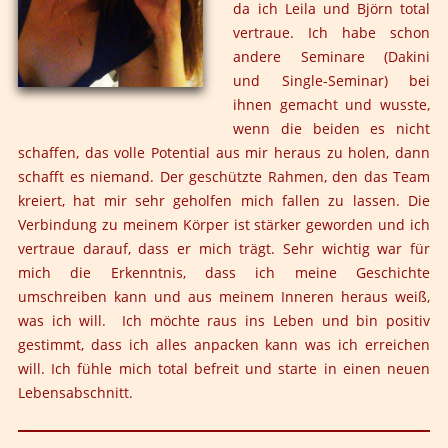
da ich Leila und Björn total
Lokation und ein Ort zum Wohlfühlen. Ihr habt einen
vertraue. Ich habe schon
liebevollen und wertschätzenden und respektvollen
andere Seminare (Dakini
Rahmen geschaffen, in dem ich ganz langsam und in
und Single-Seminar) bei
meinem Tempo mir selbst begegnen durfte.
ihnen gemacht und wusste,
Ich durfte körperliche Grenzerfahrungen machen und
wenn die beiden es nicht
bin zum ersten Mal meiner Wut so richtig begegnet und
schaffen, das volle Potential aus mir heraus zu holen, dann
ich konnte in anderen Begegnungen ganz sanft Nähe
schafft es niemand. Der geschützte Rahmen, den das Team
zulassen und genießen. Der stete Wechsel zwischen
kreiert, hat mir sehr geholfen mich fallen zu lassen. Die
innehalten durch Meditationen und Bewegung hat mir
Verbindung zu meinem Körper ist stärker geworden und ich
sehr gut gefallen.
vertraue darauf, dass er mich trägt. Sehr wichtig war für
Der bewusste Ausstieg aus dem alten Jahr und der
mich die Erkenntnis, dass ich meine Geschichte
ebenso bewusste Einstieg ins Neue war eine besondere
umschreiben kann und aus meinem Inneren heraus weiß,
Erfahrung für mich und trägt mich bis heute. Der
was ich will. Ich möchte raus ins Leben und bin positiv
wertschätzende Umgang innerhalb der Gruppe hat mich
gestimmt, dass ich alles anpacken kann was ich erreichen
getragen und berührt.
will. Ich fühle mich total befreit und starte in einen neuen
Lebensabschnitt.
Ich habe in eurem Seminar erleben dürfen wie
wertschätzende, respektvolle und liebevolle Begegnung