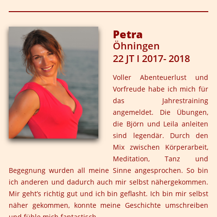
Das Jahrestraining hat mich zu einem kraftvollen,
schöpferischen und sinnlichen Mann verwandelt. Durch
die einzelnen Module habe ich als junger Teilnehmer
Petra
sehr viele Facetten meines Lebens entdeckt und
Öhningen
schätzen gelernt. Ich fühle mich dadurch sehr
22 JT I 2017- 2018
bereichert. Die Welt und die Frauen verstehe ich zwar
immer noch nicht, aber dank Leila und Björns Arbeit
Voller Abenteuerlust und
kann ich mit meinem Leben und mit meiner
Vorfreude habe ich mich für
(Liebes-)Beziehung viel besser umgehen.
das Jahrestraining
angemeldet. Die Übungen,
die Björn und Leila anleiten
sind legendär. Durch den
Mix zwischen Körperarbeit,
Meditation, Tanz und
Begegnung wurden all meine Sinne angesprochen. So bin
ich anderen und dadurch auch mir selbst nähergekommen.
Mir geht’s richtig gut und ich bin geflasht. Ich bin mir selbst
näher gekommen, konnte meine Geschichte umschreiben
und fühle mich fantastisch.