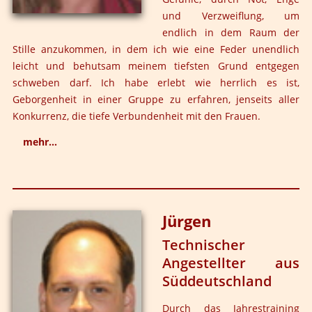
näher geworden. Ich kann mich besser auf andere
und Verzweiflung, um
einlassen und suche bei Problemen oder
endlich in dem Raum der
Missverständnissen nicht immer die Schuld gleich bei
Stille anzukommen, in dem ich wie eine Feder unendlich
mir. Ich kann vieles bei anderen stehen lassen ohne mir
leicht und behutsam meinem tiefsten Grund entgegen
den Kopf zu machen. Das gibt mit eine größere innere
schweben darf. Ich habe erlebt wie herrlich es ist,
Freiheit und Gelassenheit im Umgang mit anderen.
Geborgenheit in einer Gruppe zu erfahren, jenseits aller
Konkurrenz, die tiefe Verbundenheit mit den Frauen.
mehr...
Ich habe erlebt, dass ich mich hingeben darf und mir
dadurch nah bin. Dass es einen Platz für mich gibt,
jenseits allen Kampfes. Dass ich mich dem Fluss des
Jürgen
Lebens anvertrauen darf und dadurch unendlich reich
Technischer
beschenkt werde. Dass ich als Frau begehrt werde ohne
Angestellter aus
etwas dafür tun zu müssen. Ich durfte die Schönheit
Süddeutschland
meines Körpers entdecken und meine weiblichen
Genitalien lieben lernen. Ich durfte erleben, was ich in
Durch das Jahrestraining