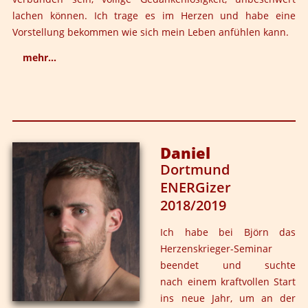
LoveCreation, die professionelle Leitung, die herzliche
lachen können. Ich trage es im Herzen und habe eine
Führung durch die Assistenten, die tiefe Verbundenheit
Vorstellung bekommen wie sich mein Leben anfühlen kann.
zu meinen „Leidens“ - und Freudens- Genossen und die
Prozesse, die mich auf meinem Weg zur
mehr...
Selbstentfaltung noch erwarten.
Ich bin dir und Björn so unendlich dankbar für all eure
DANKE euch Allen für Das, was war und Das, was noch
verrückten Ideen und für alles, was ich von euch lernen
kommen wird!
darf. Durch euch hat sich mein Leben so sehr verändert
und allmählich fange ich an wirklich Freude daran zu
Daniel
haben :-)
Dortmund
ENERGizer
2018/2019
Ich habe bei Björn das
Herzenskrieger-Seminar
beendet und suchte
nach einem kraftvollen Start
ins neue Jahr, um an der