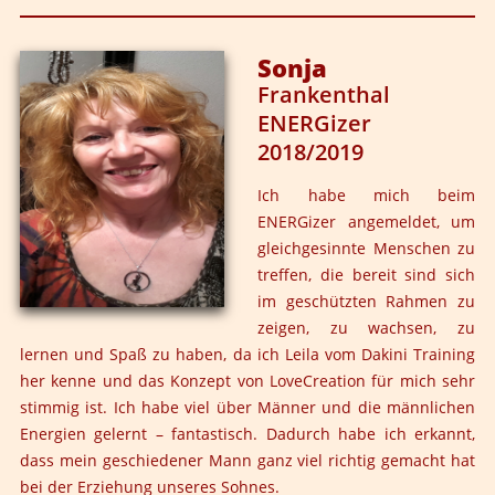
Die Art und Weise wie Leila und Björn arbeiten hat mich
sehr überzeugt. Alle Ebenen vom Menschen werden
angesprochen, so dass ich aus meiner Komfortzone
Sonja
bewegt wurde. Ich fühle mich Energie geladen und mein
Frankenthal
Zugang zu Frauen wurde anders. Nach meiner
ENERGizer
Trennung habe ich Frauen eine Zeit lang komplett
2018/2019
abgelehnt und hatte Angst vor Nähe. Jetzt kann ich auf
spielerische und offene Art auf Frauen zugehen. Ich bin
Ich habe mich beim
grundsätzlich besser in Kontakt mit Menschen und kann
ENERGizer angemeldet, um
diesen auch halten.
gleichgesinnte Menschen zu
treffen, die bereit sind sich
im geschützten Rahmen zu
zeigen, zu wachsen, zu
lernen und Spaß zu haben, da ich Leila vom Dakini Training
her kenne und das Konzept von LoveCreation für mich sehr
stimmig ist. Ich habe viel über Männer und die männlichen
Energien gelernt – fantastisch. Dadurch habe ich erkannt,
dass mein geschiedener Mann ganz viel richtig gemacht hat
bei der Erziehung unseres Sohnes.