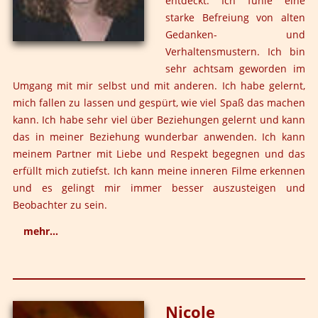
entdeckt. Ich fühle eine
musste nichts mehr schönreden, nichts verstecken,
starke Befreiung von alten
endlich durfte ich meine Masken fallen lassen.
Gedanken- und
Das setzte unglaubliche Energien frei, die ich bis dahin
Verhaltensmustern. Ich bin
gebraucht hatte, um eine Fassade aufrecht zu erhalten.
sehr achtsam geworden im
Und es ermöglichte eine ganz besondere Erfahrung, die
Umgang mit mir selbst und mit anderen. Ich habe gelernt,
ich dadurch wie nebenbei machen durfte: die Öffnung
mich fallen zu lassen und gespürt, wie viel Spaß das machen
meiner Stimme. Was jahrelanges Gesangtraining nicht
kann. Ich habe sehr viel über Beziehungen gelernt und kann
vermochte, ist während des Jahrestraining wie von allein
das in meiner Beziehung wunderbar anwenden. Ich kann
geschehen: meine Kehle öffnete sich und meine Stimme
meinem Partner mit Liebe und Respekt begegnen und das
bekam mehr Tiefe und wurde kraftvoller. Endlich konnte
erfüllt mich zutiefst. Ich kann meine inneren Filme erkennen
ich mir die Erlaubnis geben, alles was in mir ist zu
und es gelingt mir immer besser auszusteigen und
fühlen, meine Gefühle anzunehmen und mehr und
Beobachter zu sein.
mehr unzensiert zum Ausdruck zu bringen und mit
mehr...
immer mehr Authentizität meinen Platz im Leben
einzunehmen. Wie passend, dass im Modul zum
inneren Kind das Lied „Das Kind in dir“ mich zur
Gerade jetzt, zu Beginn des 2. Aufbau-Jahrestrainings,
Sängerin des Liedes, zu Gila Antara führte, die meine
spüre ich deutlich die Veränderung in mir. Ich habe
Lieder und mein Singen nachhaltig prägen.
mich völlig verändert in den letzten 2 Jahren. Tantra ist
Nicole