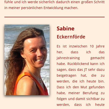
fühle und ich werde sicherlich dadurch einen großen Schritt
für Stück durchbrach ich meine feste Schale und konnte
in meiner persönlichen Entwicklung machen.
mich endlich so akzeptieren, wie ich war. Immens, wie
deutlich verändert ich daraufhin erst meine
Weggefährten aus dem Training und dann meine
Sabine
gesamte Umwelt sah, wie offen ich jetzt in die Augen
wirklich aller blicken konnte - etwas das mir zu Beginn
Eckernförde
nicht möglich gewesen wäre. Ich weiß, mein Weg ist
noch nicht zu Ende, aber ich weiß auch endlich: ich bin
Es ist inzwischen 10 Jahre
auf dem richtigen Weg!
her, dass ich das
Jahrestraining gemacht
habe. Rückblickend kann ich
sagen, dass das JT sehr dazu
beigetragen hat, die zu
werden, die ich heute bin.
Dass ich den Mut gefunden
habe, meiner Berufung zu
folgen und damit sichtbar zu
werden, dass ich heute