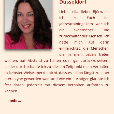
Düsseldorf
Welle geritten wird. Ganz simpel: Ich möchte von eurem
Wissen profitieren. Deshalb freue ich mich darauf wie
Liebe Leila, lieber Björn, als
auf eine Weiterbildung über die Spezies Mensch. Ich
ich zu Euch ins
glaube, der Begriff Lernen hat für mich noch nie so viel
Jahrestraining kam, war ich
Tiefe gehabt. DANKE.
ein skeptischer und
zurückhaltender Mensch. Ich
hatte mich gut darin
eingerichtet, die Menschen,
die in mein Leben treten
wollten, auf Abstand zu halten oder gar zurückzuweisen.
Leider durchschaute ich zu diesem Zeitpunkt mein Verhalten
in keinster Weise, merkte nicht, dass es schon längst zu einer
Stereotype geworden war, und wie ein Süchtiger glaubte ich
fest daran, jederzeit mit diesem Verhalten aufhören zu
können.
mehr...
In den einzelnen Steps des Jahrestrainings ermöglichtet