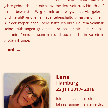
Jahre gebraucht, um mich anzumelden. Seit 2016 bin ich auf
einem bewussten Weg zu mir unterwegs, habe viel gelernt
und gefühlt und eine neue Lebenshaltung eingenommen.
Auf der körperlichen Ebene hatte ich bis zu eurem Seminar
keine Erfahrungen gesammelt, schon gar nicht im Kontakt
mit mir, fremden Männern und auch nicht in so einer
großen Gruppe.
mehr...
Letztendlich habe ich aber gemerkt, dass es in mir eine
Blockade gibt Nähe zuzulassen und gespürt, dass diese
Blockade meinem Wunsch nach erfüllter Partnerschaft
Lena
im Wege steht. Ich bin nach wie vor sehr stolz auf mich,
Hamburg
dass ich diesen Schritt gewagt, den Mut aufgebracht
22 JT I 2017- 2018
und mich zum ENERGizer angemeldet habe, mein
bestes Silvester ever!!!
Ich habe mich im
Jahrestraining angemeldet,
Die Leuther Mühle an der Nette ist eine wunderbare