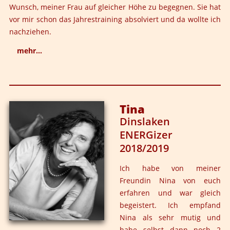
Wunsch, meiner Frau auf gleicher Höhe zu begegnen. Sie hat
vor mir schon das Jahrestraining absolviert und da wollte ich
nachziehen.
mehr...
Es ist immer wieder spannend was Björn und Leila sich
überlegen. Die Arbeit mit den beiden macht riesen
Spaß! Von der ersten Sekunde an „geht die Post ab“ und
Tina
was die beiden sich immer wieder einfallen lassen ist
Dinslaken
unglaublich gewaltig. Es war eine riesen Freude für
ENERGizer
mich dabei zu sein und eintauchen zu dürfen in diese
2018/2019
unbeschreibliche Welt. Man kann es nicht erklären- man
muss es erleben, man muss es spüren und mit jeder
Ich habe von meiner
Faser seines Körpers aufnehmen.
Freundin Nina von euch
erfahren und war gleich
begeistert. Ich empfand
Nina als sehr mutig und
habe selbst dann noch 2