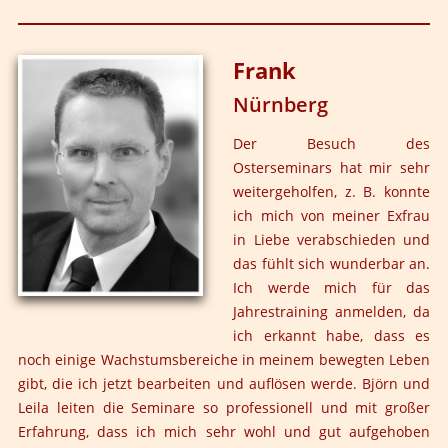
ihr es mir dann, längst vergessene Gefühle wieder
zuzulassen und sie auf intensive Art und Weise zu
Frank
durchleben. Trotzdem gelang es mir nur in kleinen
Schritten, diese Gefühle mit in meinen Alltag zu
Nürnberg
nehmen, immer noch überwog der Zweifel und die
Skepsis schon bei kleinsten Anlässen. Immer noch
Der Besuch des
empfand ich eine große Scham, die in krassem
Osterseminars hat mir sehr
Gegensatz zu meinen intensiven Gefühlen stand und
weitergeholfen, z. B. konnte
mir das Leben nicht unbedingt leichter oder klarer
ich mich von meiner Exfrau
machte.
in Liebe verabschieden und
das fühlt sich wunderbar an.
Dann sagtest du, liebe Leila, etwas ganz Entscheidendes:
Ich werde mich für das
"Nur der, der sich selbst liebt und von ganzem Herzen
Jahrestraining anmelden, da
annimmt, kann offen und herzlich anderen Menschen
ich erkannt habe, dass es
gegenübertreten." Ich sagte mir den Satz wieder und
noch einige Wachstumsbereiche in meinem bewegten Leben
wieder und merkte dabei, dass das mein Problem war,
gibt, die ich jetzt bearbeiten und auflösen werde. Björn und
ich nahm mich nicht von ganzem Herzen selbst an,
Leila leiten die Seminare so professionell und mit großer
konnte mich nicht wirklich lieben. Gegen Ende des
Erfahrung, dass ich mich sehr wohl und gut aufgehoben
Trainings kam dann für mich die große Befreiung: Stück