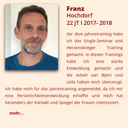
zwischen Mann und Frau sein kann, wenn Masken fallen
Franz
und authentische Ausstrahlung Raum findet.
Hochdorf
Ich spüre heute noch die Energie in mir, diese innere
22 JT I 2017- 2018
Kraft und eine daraus resultierende Lust am Leben und
eine innere Gewissheit, dass der gewünschte Partner in
Vor dem Jahrestraining habe
mein Leben tritt.
ich das Single-Seminar und
Von Herzen danke ich euch und dem wunderbaren
Herzenskrieger Training
Team.
gemacht. In diesen Trainings
habe ich eine starke
Entwicklung gemacht und
die Arbeit von Björn und
Leila haben mich überzeugt.
Ich habe mich für das Jahrestraining angemeldet, da ich mir
eine Persönlichkeitsentwicklung erhoffte und mich hat
besonders der Kontakt und Spiegel der Frauen interessiert.
mehr...