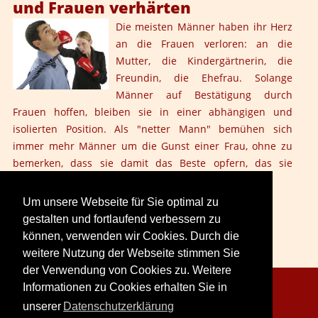
und Frauen verhärten
Die meisten Männer haben ihr Herz
an die Frauen verloren: an die
Mutter, die Kindergärtnerin, die
Freundin, die Ehefrau. Solange
Männer auf Bestätigung durch
Frauen hoffen, bleiben sie in einer abhängigen und
isolierten Position. Als "netter Mann" bemühen sich
immer mehr Männer um die Gunst einer Frau, ohne zu
bemerken, dass sie damit das Beste opfern, das sie
besitzen: ihre Männlichkeit.
Um unsere Webseite für Sie optimal zu
gestalten und fortlaufend verbessern zu
können, verwenden wir Cookies. Durch die
weitere Nutzung der Webseite stimmen Sie
der Verwendung von Cookies zu. Weitere
Informationen zu Cookies erhalten Sie in
Copyright © 2026. LoveCreation® Seminare.
unserer
Datenschutzerklärung