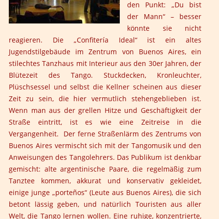
den Punkt: „Du bist
der Mann“ – besser
könnte sie nicht
reagieren. Die „Confitería Ideal“ ist ein altes
Jugendstilgebäude im Zentrum von Buenos Aires, ein
stilechtes Tanzhaus mit Interieur aus den 30er Jahren, der
Blütezeit des Tango. Stuckdecken, Kronleuchter,
Plüschsessel und selbst die Kellner scheinen aus dieser
Zeit zu sein, die hier vermutlich stehengeblieben ist.
Wenn man aus der grellen Hitze und Geschäftigkeit der
Straße eintritt, ist es wie eine Zeitreise in die
Vergangenheit. Der ferne Straßenlärm des Zentrums von
Buenos Aires vermischt sich mit der Tangomusik und den
Anweisungen des Tangolehrers. Das Publikum ist denkbar
gemischt: alte argentinische Paare, die regelmäßig zum
Tanztee kommen, akkurat und konservativ gekleidet,
einige junge „porteños“ (Leute aus Buenos Aires), die sich
betont lässig geben, und natürlich Touristen aus aller
Welt, die Tango lernen wollen. Eine ruhige, konzentrierte,