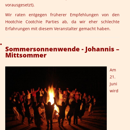
vorausgesetzt).
Wir raten entgegen früherer Empfehlungen von den
Hootchie Cootchie Parties ab, da wir eher schlechte
Erfahrungen mit diesem Veranstalter gemacht haben.
Sommersonnenwende - Johannis –
Mittsommer
Am
21.
Juni
wird