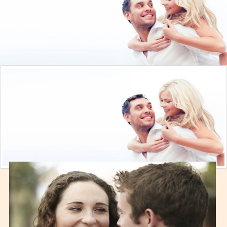
begleiten Menschen darin, sich mit ihrer
Vergangenheit zu versöhnen und ihr Potential und
ihre Talente zu entwickeln. Die einerseits sehr
pragmatisch ausgerichteten, aber auch
tiefenpsychologisch fundierten Seminare zeigen
Wege auf, um befreit und in einer reifen
Liebesbeziehung zu leben. Darüber hinaus ist
LoveCreation® ein spiritueller Weg des
Tantra
, der
zu Bewusstseinserweiterung und zur eigenen
Essenz führt.