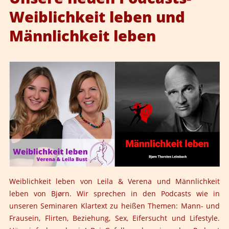
Weiblichkeit leben und
Männlichkeit leben
Weiblichkeit leben
von
Leila
&
Verena
und
Männlichkeit
leben
von
Bjørn
. Wir sprechen in den Podcasts wie in
unseren Seminaren Klartext zu heißen Themen: Mann- und
Frausein, Flirten, Beziehung, Sex, Eifersucht und Lifestyle.