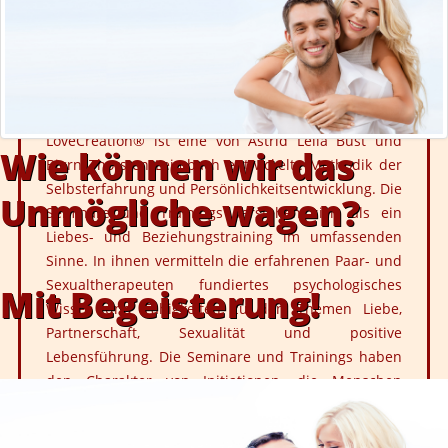
LoveCreation® ist eine von
Astrid Leila Bust
und
Wie können wir das
Bjørn Thorsten Leimbach
entwickelte Methodik der
Selbsterfahrung und Persönlichkeitsentwicklung. Die
Unmögliche wagen?
Seminare und Trainings verstehen sich als ein
Liebes- und Beziehungstraining im umfassenden
Sinne. In ihnen vermitteln die erfahrenen Paar- und
Sexualtherapeuten fundiertes psychologisches
Mit Begeisterung!
Wissen und Fähigkeiten zu den Themen Liebe,
Partnerschaft, Sexualität und positive
Lebensführung. Die Seminare und Trainings haben
den Charakter von Initiationen, die Menschen
ermutigen, über ihre Begrenzungen zu gehen und
neue Erfahrungen in ihr Leben zu integrieren. Sie