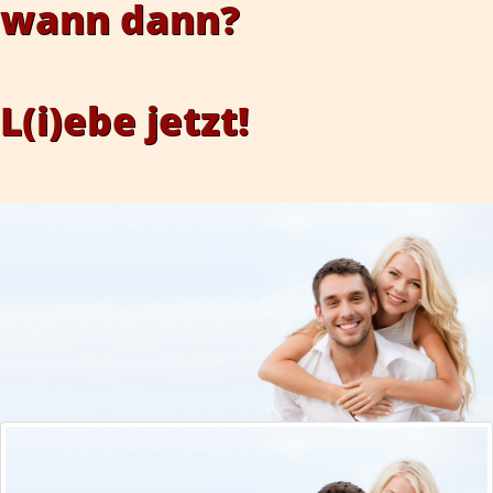
wann dann?
L(i)ebe jetzt!
LoveCreation®
Das Liebes-
und Beziehungstraining