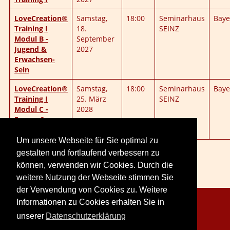
LoveCreation®
Samstag,
18:00
Seminarhaus
Baye
Training I
18.
SEINZ
Modul B -
September
Jugend &
2027
Erwachsen-
Sein
LoveCreation®
Samstag,
18:00
Seminarhaus
Baye
Training I
25. März
SEINZ
Modul C -
2028
Essenz &
Spiritualität
Um unsere Webseite für Sie optimal zu
gestalten und fortlaufend verbessern zu
können, verwenden wir Cookies. Durch die
weitere Nutzung der Webseite stimmen Sie
der Verwendung von Cookies zu. Weitere
Informationen zu Cookies erhalten Sie in
Copyright © 2026. LoveCreation® Seminare.
unserer
Datenschutzerklärung