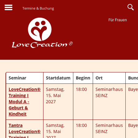
Termine & Buchung
Für Frauen
Suche
Seminar
Startdatum
Beginn
Ort
Bun
LoveCreation®
Samstag,
18:00
Seminarhaus
Baye
Training I
15. Mai
SEINZ
Modul A -
2027
Geburt &
Kindheit
Tantra
Samstag,
18:00
Seminarhaus
Baye
LoveCreation®
15. Mai
SEINZ
Training I
2027