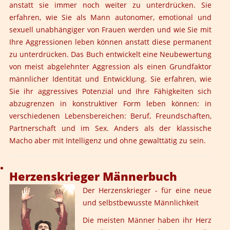
anstatt sie immer noch weiter zu unterdrücken. Sie
erfahren, wie Sie als Mann autonomer, emotional und
sexuell unabhängiger von Frauen werden und wie Sie mit
Ihre Aggressionen leben können anstatt diese permanent
zu unterdrücken. Das Buch entwickelt eine Neubewertung
von meist abgelehnter Aggression als einen Grundfaktor
männlicher Identität und Entwicklung. Sie erfahren, wie
Sie ihr aggressives Potenzial und Ihre Fähigkeiten sich
abzugrenzen in konstruktiver Form leben können: in
verschiedenen Lebensbereichen: Beruf, Freundschaften,
Partnerschaft und im Sex. Anders als der klassische
Macho aber mit Intelligenz und ohne gewalttätig zu sein.
Herzenskrieger Männerbuch
Der Herzenskrieger - für eine neue
und selbstbewusste Männlichkeit
Die meisten Männer haben ihr Herz