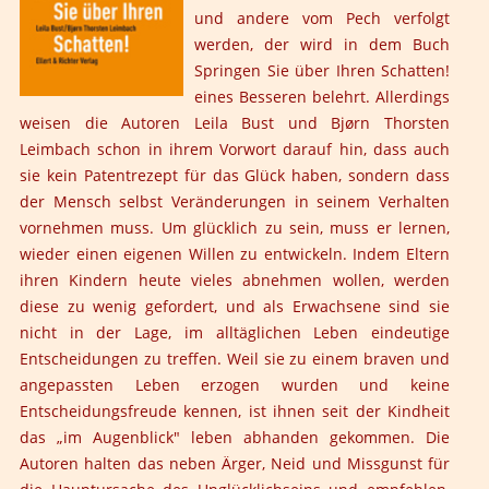
und andere vom Pech verfolgt
werden, der wird in dem Buch
Springen Sie über Ihren Schatten!
eines Besseren belehrt. Allerdings
weisen die Autoren Leila Bust und Bjørn Thorsten
Leimbach schon in ihrem Vorwort darauf hin, dass auch
sie kein Patentrezept für das Glück haben, sondern dass
der Mensch selbst Veränderungen in seinem Verhalten
vornehmen muss. Um glücklich zu sein, muss er lernen,
wieder einen eigenen Willen zu entwickeln. Indem Eltern
ihren Kindern heute vieles abnehmen wollen, werden
diese zu wenig gefordert, und als Erwachsene sind sie
nicht in der Lage, im alltäglichen Leben eindeutige
Entscheidungen zu treffen. Weil sie zu einem braven und
angepassten Leben erzogen wurden und keine
Entscheidungsfreude kennen, ist ihnen seit der Kindheit
das „im Augenblick" leben abhanden gekommen. Die
Autoren halten das neben Ärger, Neid und Missgunst für