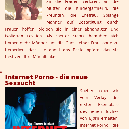
an die Frauen verloren: an die
Mutter, die Kindergärtnerin, die
Freundin, die Ehefrau. Solange
Männer auf Bestätigung durch
Frauen hoffen, bleiben sie in einer abhängigen und
isolierten Position. Als "netter Mann" bemühen sich
immer mehr Männer um die Gunst einer Frau, ohne zu
bemerken, dass sie damit das Beste opfern, das sie
besitzen: Ihre Männlichkeit.
Internet Porno - die neue
Sexsucht
Soeben haben wir
vom Verlag die
ersten Exemplare
des neuen Buches
von Bjørn erhalten:
Internet-Porno – die