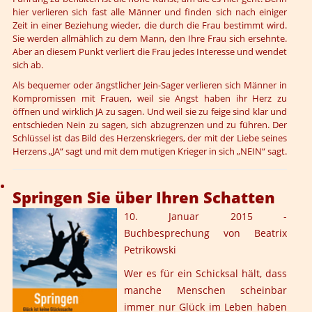
hier verlieren sich fast alle Männer und finden sich nach einiger
Zeit in einer Beziehung wieder, die durch die Frau bestimmt wird.
Sie werden allmählich zu dem Mann, den Ihre Frau sich ersehnte.
Aber an diesem Punkt verliert die Frau jedes Interesse und wendet
sich ab.
Als bequemer oder ängstlicher Jein-Sager verlieren sich Männer in
Kompromissen mit Frauen, weil sie Angst haben ihr Herz zu
öffnen und wirklich JA zu sagen. Und weil sie zu feige sind klar und
entschieden Nein zu sagen, sich abzugrenzen und zu führen. Der
Schlüssel ist das Bild des Herzenskriegers, der mit der Liebe seines
Herzens „JA“ sagt und mit dem mutigen Krieger in sich „NEIN“ sagt.
Springen Sie über Ihren Schatten
10. Januar 2015 -
Buchbesprechung von Beatrix
Petrikowski
Wer es für ein Schicksal hält, dass
manche Menschen scheinbar
immer nur Glück im Leben haben