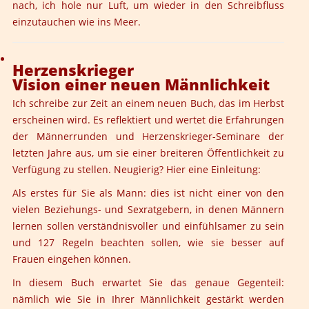
nach, ich hole nur Luft, um wieder in den Schreibfluss
einzutauchen wie ins Meer.
Herzenskrieger
Vision einer neuen Männlichkeit
Ich schreibe zur Zeit an einem neuen Buch, das im Herbst
erscheinen wird. Es reflektiert und wertet die Erfahrungen
der Männerrunden und Herzenskrieger-Seminare der
letzten Jahre aus, um sie einer breiteren Öffentlichkeit zu
Verfügung zu stellen. Neugierig? Hier eine Einleitung:
Als erstes für Sie als Mann: dies ist nicht einer von den
vielen Beziehungs- und Sexratgebern, in denen Männern
lernen sollen verständnisvoller und einfühlsamer zu sein
und 127 Regeln beachten sollen, wie sie besser auf
Frauen eingehen können.
In diesem Buch erwartet Sie das genaue Gegenteil:
nämlich wie Sie in Ihrer Männlichkeit gestärkt werden