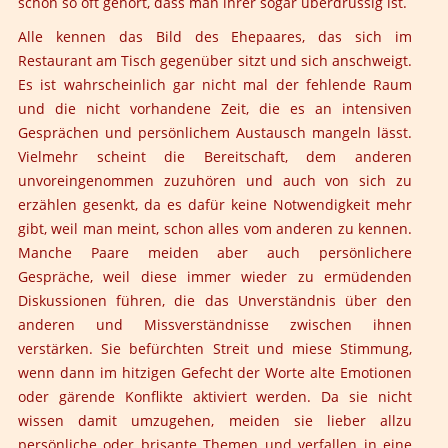
schon so oft gehört, dass man ihrer sogar überdrüssig ist.
Alle kennen das Bild des Ehepaares, das sich im
Restaurant am Tisch gegenüber sitzt und sich anschweigt.
Es ist wahrscheinlich gar nicht mal der fehlende Raum
und die nicht vorhandene Zeit, die es an intensiven
Gesprächen und persönlichem Austausch mangeln lässt.
Vielmehr scheint die Bereitschaft, dem anderen
unvoreingenommen zuzuhören und auch von sich zu
erzählen gesenkt, da es dafür keine Notwendigkeit mehr
gibt, weil man meint, schon alles vom anderen zu kennen.
Manche Paare meiden aber auch persönlichere
Gespräche, weil diese immer wieder zu ermüdenden
Diskussionen führen, die das Unverständnis über den
anderen und Missverständnisse zwischen ihnen
verstärken. Sie befürchten Streit und miese Stimmung,
wenn dann im hitzigen Gefecht der Worte alte Emotionen
oder gärende Konflikte aktiviert werden. Da sie nicht
wissen damit umzugehen, meiden sie lieber allzu
persönliche oder brisante Themen und verfallen in eine