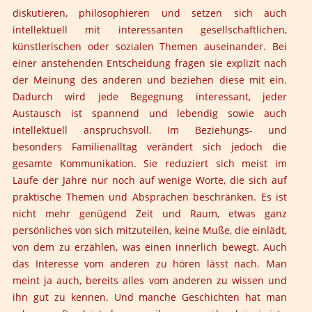
diskutieren, philosophieren und setzen sich auch
intellektuell mit interessanten gesellschaftlichen,
künstlerischen oder sozialen Themen auseinander. Bei
einer anstehenden Entscheidung fragen sie explizit nach
der Meinung des anderen und beziehen diese mit ein.
Dadurch wird jede Begegnung interessant, jeder
Austausch ist spannend und lebendig sowie auch
intellektuell anspruchsvoll. Im Beziehungs- und
besonders Familienalltag verändert sich jedoch die
gesamte Kommunikation. Sie reduziert sich meist im
Laufe der Jahre nur noch auf wenige Worte, die sich auf
praktische Themen und Absprachen beschränken. Es ist
nicht mehr genügend Zeit und Raum, etwas ganz
persönliches von sich mitzuteilen, keine Muße, die einlädt,
von dem zu erzählen, was einen innerlich bewegt. Auch
das Interesse vom anderen zu hören lässt nach. Man
meint ja auch, bereits alles vom anderen zu wissen und
ihn gut zu kennen. Und manche Geschichten hat man