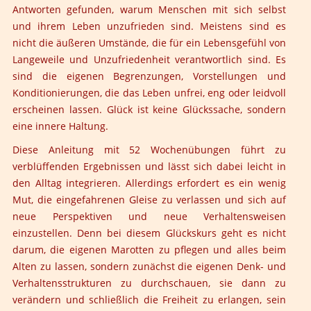
Antworten gefunden, warum Menschen mit sich selbst
und ihrem Leben unzufrieden sind. Meistens sind es
nicht die äußeren Umstände, die für ein Lebensgefühl von
Langeweile und Unzufriedenheit verantwortlich sind. Es
sind die eigenen Begrenzungen, Vorstellungen und
Konditionierungen, die das Leben unfrei, eng oder leidvoll
erscheinen lassen. Glück ist keine Glückssache, sondern
eine innere Haltung.
Diese Anleitung mit 52 Wochenübungen führt zu
verblüffenden Ergebnissen und lässt sich dabei leicht in
den Alltag integrieren. Allerdings erfordert es ein wenig
Mut, die eingefahrenen Gleise zu verlassen und sich auf
neue Perspektiven und neue Verhaltensweisen
einzustellen. Denn bei diesem Glückskurs geht es nicht
darum, die eigenen Marotten zu pflegen und alles beim
Alten zu lassen, sondern zunächst die eigenen Denk- und
Verhaltensstrukturen zu durchschauen, sie dann zu
verändern und schließlich die Freiheit zu erlangen, sein