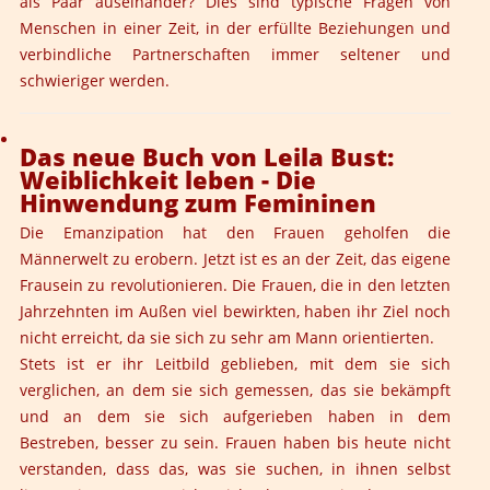
als Paar auseinander? Dies sind typische Fragen von
Menschen in einer Zeit, in der erfüllte Beziehungen und
verbindliche Partnerschaften immer seltener und
schwieriger werden.
Das neue Buch von Leila Bust:
Weiblichkeit leben - Die
Hinwendung zum Femininen
Die Emanzipation hat den Frauen geholfen die
Männerwelt zu erobern. Jetzt ist es an der Zeit, das eigene
Frausein zu revolutionieren. Die Frauen, die in den letzten
Jahrzehnten im Außen viel bewirkten, haben ihr Ziel noch
nicht erreicht, da sie sich zu sehr am Mann orientierten.
Stets ist er ihr Leitbild geblieben, mit dem sie sich
verglichen, an dem sie sich gemessen, das sie bekämpft
und an dem sie sich aufgerieben haben in dem
Bestreben, besser zu sein. Frauen haben bis heute nicht
verstanden, dass das, was sie suchen, in ihnen selbst