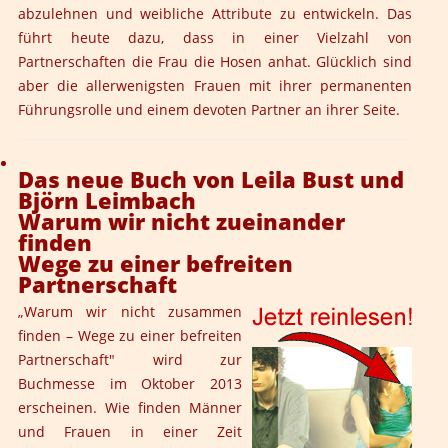
abzulehnen und weibliche Attribute zu entwickeln. Das
führt heute dazu, dass in einer Vielzahl von
Partnerschaften die Frau die Hosen anhat. Glücklich sind
aber die allerwenigsten Frauen mit ihrer permanenten
Führungsrolle und einem devoten Partner an ihrer Seite.
Das neue Buch von Leila Bust und
Björn Leimbach
Warum wir nicht zueinander
finden
Wege zu einer befreiten
Partnerschaft
„Warum wir nicht zusammen
finden – Wege zu einer befreiten
Partnerschaft" wird zur
Buchmesse im Oktober 2013
erscheinen. Wie finden Männer
und Frauen in einer Zeit