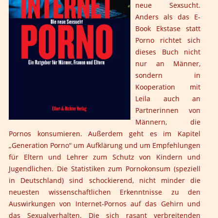
neue Sexsucht
.
Anders als das E-
Book
Ekstase statt
Porno
richtet sich
dieses Buch nicht
nur an Männer,
sondern in
Kooperation mit
Leila auch an
Partnerinnen von
Männern, die
Pornos konsumieren. Außerdem geht es im Kapitel
„Generation Porno“ um Aufklärung und um Empfehlungen
für Eltern und Lehrer zum Schutz von Kindern und
Jugendlichen. Die Statistiken zum Pornokonsum (speziell
in Deutschland) sind schockierend, nicht minder die
neuesten wissenschaftlichen Erkenntnisse zu den
Auswirkungen von Internet-Pornos auf das Gehirn und
das Sexualverhalten. Die sich rasant verbreitenden