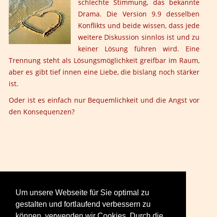
schlechte Stimmung, das bekannte
Drama. Die Version 9.9 desselben
Konflikts und beide wissen, dass jede
weitere Diskussion sinnlos ist und zu
keiner Lösung führen wird. Eine
Trennung steht als Lösungsmöglichkeit greifbar im Raum,
aber es gibt tief innen eine Liebe, die bislang noch stärker
ist.
Oder ist es einfach nur Bequemlichkeit und die Angst vor
den Konsequenzen?
Seite 1 von 3
Um unsere Webseite für Sie optimal zu
Start
Zurück
1
2
3
Weiter
Ende
gestalten und fortlaufend verbessern zu
können, verwenden wir Cookies. Durch die