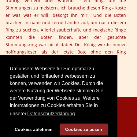
traurig, verliebt oder wütend - ein Ring, um die
Stimmungen zu meistern. Ich brauche diesen Ring - koste
er was was er will: besorgt ihn mir." Und die Boten
brachen in nahe und ferne Länder auf, um nach diesem
Ring zu suchen. Allerlei zauberhafte und magische Ringe
konnten die Boten finden, aber der gesuchte
Stimmungsring war nicht dabei. Der König wurde immer
hoffnungsloser, als der letzte Bote ohne den Ring
zurückkam.
Um unsere Webseite für Sie optimal zu
gestalten und fortlaufend verbessern zu
können, verwenden wir Cookies. Durch die
weitere Nutzung der Webseite stimmen Sie
der Verwendung von Cookies zu. Weitere
Informationen zu Cookies erhalten Sie in
Copyright © 2026. LoveCreation® Seminare.
unserer
Datenschutzerklärung
Sitemap
Impressum
Datenschutz
Cookies ablehnen
Cookies zulassen