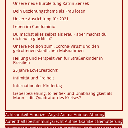
Unsere neue Büroleitung Katrin Senzek
Dein Beziehungsthema als Frau lösen
Unsere Ausrichtung für 2021
Leben im Condominio
Du machst alles selbst als Frau - aber machst du
dich auch glücklich?
Unsere Position zum „Corona-Virus“ und den
getroffenen staatlichen Maßnahmen
Heilung und Perspektiven für Straßenkinder in
Brasilien
25 Jahre LoveCreation®
Intimität und Freiheit
Internationaler Kindertag
Liebesbeziehung, toller Sex und Unabhängigkeit als
Mann – die Quadratur des Kreises?
Achtsamkeit
Amorizer
Angst
Anima
Animus
Atmung
Aufenthaltsbestimmungsrecht
Aufmerksamkeit
Bemutterung