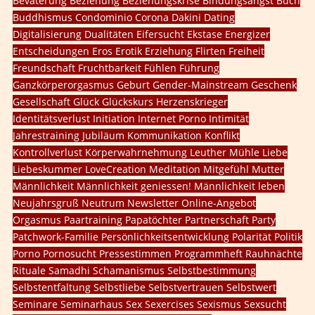
Bevaterung
Beziehung
Beziehungskrise
Bindungsangst
Buch
Buddhismus
Condominio
Corona
Dakini
Dating
Digitalisierung
Dualitäten
Eifersucht
Ekstase
Energizer
Entscheidungen
Eros
Erotik
Erziehung
Flirten
Freiheit
Freundschaft
Fruchtbarkeit
Fühlen
Führung
Ganzkörperorgasmus
Geburt
Gender-Mainstream
Geschenk
Gesellschaft
Glück
Glückskurs
Herzenskrieger
Identitätsverlust
Initiation
Internet Porno
Intimität
Jahrestraining
Jubiläum
Kommunikation
Konflikt
Kontrollverlust
Körperwahrnehmung
Leuther Mühle
Liebe
Liebeskummer
LoveCreation
Meditation
Mitgefühl
Mutter
Männlichkeit
Männlichkeit geniessen!
Männlichkeit leben
Neujahrsgruß
Neutrum
Newsletter
Online-Angebot
Orgasmus
Paartraining
Papatöchter
Partnerschaft
Party
Patchwork-Familie
Persönlichkeitsentwicklung
Polarität
Politik
Porno
Pornosucht
Pressestimmen
Programmheft
Rauhnächte
Rituale
Samadhi
Schamanismus
Selbstbestimmung
Selbstentfaltung
Selbstliebe
Selbstvertrauen
Selbstwert
Seminare
Seminarhaus
Sex
Sexercises
Sexismus
Sexsucht