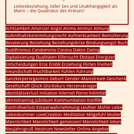
Liebesbeziehung, toller Sex und Unabhängigkeit als
Mann – die Quadratur des Kreises?
Achtsamkeit
Amorizer
Angst
Anima
Animus
Atmung
Aufenthaltsbestimmungsrecht
Aufmerksamkeit
Bemutterung
Bevaterung
Beziehung
Beziehungskrise
Bindungsangst
Buch
Buddhismus
Condominio
Corona
Dakini
Dating
Digitalisierung
Dualitäten
Eifersucht
Ekstase
Energizer
Entscheidungen
Eros
Erotik
Erziehung
Flirten
Freiheit
Freundschaft
Fruchtbarkeit
Fühlen
Führung
Ganzkörperorgasmus
Geburt
Gender-Mainstream
Geschenk
Gesellschaft
Glück
Glückskurs
Herzenskrieger
Identitätsverlust
Initiation
Internet Porno
Intimität
Jahrestraining
Jubiläum
Kommunikation
Konflikt
Kontrollverlust
Körperwahrnehmung
Leuther Mühle
Liebe
Liebeskummer
LoveCreation
Meditation
Mitgefühl
Mutter
Männlichkeit
Männlichkeit geniessen!
Männlichkeit leben
Neujahrsgruß
Neutrum
Newsletter
Online-Angebot