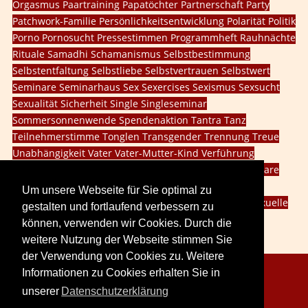
Orgasmus
Paartraining
Papatöchter
Partnerschaft
Party
Patchwork-Familie
Persönlichkeitsentwicklung
Polarität
Politik
Porno
Pornosucht
Pressestimmen
Programmheft
Rauhnächte
Rituale
Samadhi
Schamanismus
Selbstbestimmung
Selbstentfaltung
Selbstliebe
Selbstvertrauen
Selbstwert
Seminare
Seminarhaus
Sex
Sexercises
Sexismus
Sexsucht
Sexualität
Sicherheit
Single
Singleseminar
Sommersonnenwende
Spendenaktion
Tantra
Tanz
Teilnehmerstimme
Tonglen
Transgender
Trennung
Treue
Unabhängigkeit
Vater
Vater-Mutter-Kind
Verführung
Vergebung
Veränderung
Vision
Walpurgisnacht
Webinare
Weiblichkeit
Weiblichkeit leben
Willensschulung
Um unsere Webseite für Sie optimal zu
Wintersonnenwende
dritte Geschlecht
innere Kind
sexuelle
gestalten und fortlaufend verbessern zu
Probleme
social media
können, verwenden wir Cookies. Durch die
weitere Nutzung der Webseite stimmen Sie
der Verwendung von Cookies zu. Weitere
Informationen zu Cookies erhalten Sie in
Copyright © 2026. LoveCreation® Seminare.
unserer
Datenschutzerklärung