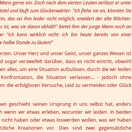
r Mann gerne ein. Doch nach dem vierten Leuten verlässt er unter
otel und läuft zum Glockenwärter: "Ich flehe sie an, könnten Sie
ein, das sei ihm leider nicht möglich, erwidert der alte Wächter.
s ist, was sie davon abhält!" bietet ihm der junge Mann noch an
r "ich kann wirklich nicht: ich bin heute bereits von einer
 halbe Stunde zu läuten!"
zen. Unser Herz und unser Geist, unser ganzes Wesen ist
 sogar verzweifelt darüber, dass es nicht eintritt, obwohl
en alles, um eine Situation aufzulösen, durch die wir leiden
onfrontation, die Situation verlassen... - jedoch ohne
en: die erfolglosen Versuche, Leid zu vermeiden oder Glück
ben geschieht seinen Ursprung in uns selbst hat, anders
ch wenn wir etwas erleben, worunter wir leiden. In beiden
ir nicht haben oder etwas loswerden wollen, was wir haben
zliche Kreationen vor. Dies sind zwei gegensätzliche