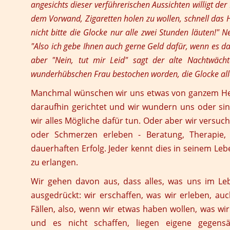
angesichts dieser verführerischen Aussichten willigt de
dem Vorwand, Zigaretten holen zu wollen, schnell das H
nicht bitte die Glocke nur alle zwei Stunden läuten!" N
"Also ich gebe Ihnen auch gerne Geld dafür, wenn es da
aber "Nein, tut mir Leid" sagt der alte Nachtwächte
wunderhübschen Frau bestochen worden, die Glocke alle
Manchmal wünschen wir uns etwas von ganzem Her
daraufhin gerichtet und wir wundern uns oder sind
wir alles Mögliche dafür tun. Oder aber wir versuch
oder Schmerzen erleben - Beratung, Therapie, K
dauerhaften Erfolg. Jeder kennt dies in seinem Leb
zu erlangen.
Wir gehen davon aus, dass alles, was uns im Le
ausgedrückt: wir erschaffen, was wir erleben, au
Fällen, also, wenn wir etwas haben wollen, was w
und es nicht schaffen, liegen eigene gegensät