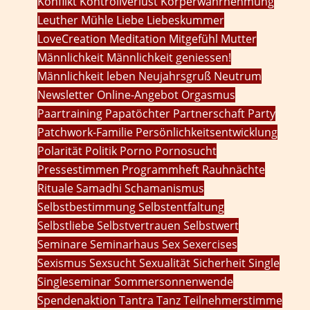
Konflikt
Kontrollverlust
Körperwahrnehmung
Leuther Mühle
Liebe
Liebeskummer
LoveCreation
Meditation
Mitgefühl
Mutter
Männlichkeit
Männlichkeit geniessen!
Männlichkeit leben
Neujahrsgruß
Neutrum
Newsletter
Online-Angebot
Orgasmus
Paartraining
Papatöchter
Partnerschaft
Party
Patchwork-Familie
Persönlichkeitsentwicklung
Polarität
Politik
Porno
Pornosucht
Pressestimmen
Programmheft
Rauhnächte
Rituale
Samadhi
Schamanismus
Selbstbestimmung
Selbstentfaltung
Selbstliebe
Selbstvertrauen
Selbstwert
Seminare
Seminarhaus
Sex
Sexercises
Sexismus
Sexsucht
Sexualität
Sicherheit
Single
Singleseminar
Sommersonnenwende
Spendenaktion
Tantra
Tanz
Teilnehmerstimme