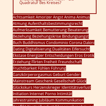
Quadratur des Kreises?
Achtsamkeit
Amorizer
Angst
Anima
Animus
Atmung
Aufenthaltsbestimmungsrecht
Aufmerksamkeit
Bemutterung
Bevaterung
Beziehung
Beziehungskrise
Bindungsangst
Buch
Buddhismus
Condominio
Corona
Dakini
Dating
Digitalisierung
Dualitäten
Eifersucht
Ekstase
Energizer
Entscheidungen
Eros
Erotik
Erziehung
Flirten
Freiheit
Freundschaft
Fruchtbarkeit
Fühlen
Führung
Ganzkörperorgasmus
Geburt
Gender-
Mainstream
Geschenk
Gesellschaft
Glück
Glückskurs
Herzenskrieger
Identitätsverlust
Initiation
Internet Porno
Intimität
Jahrestraining
Jubiläum
Kommunikation