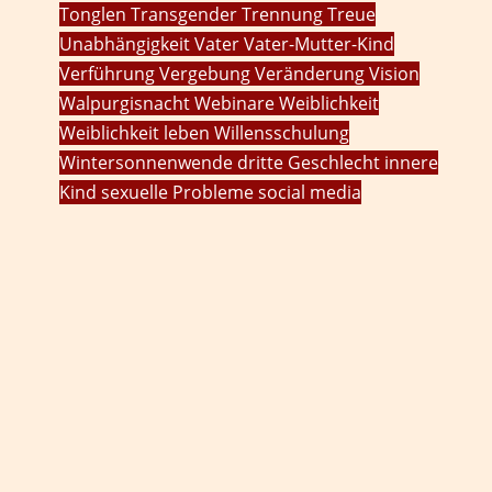
Tonglen
Transgender
Trennung
Treue
Unabhängigkeit
Vater
Vater-Mutter-Kind
Verführung
Vergebung
Veränderung
Vision
Walpurgisnacht
Webinare
Weiblichkeit
Weiblichkeit leben
Willensschulung
Wintersonnenwende
dritte Geschlecht
innere
Kind
sexuelle Probleme
social media