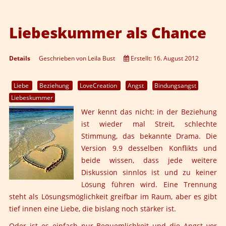
Liebeskummer als Chance
Details
Geschrieben von
Leila Bust
Erstellt: 16. August 2012
Liebe
Beziehung
LoveCreation
Angst
Bindungsangst
Liebeskummer
Wer kennt das nicht: in der Beziehung
ist wieder mal Streit, schlechte
Stimmung, das bekannte Drama. Die
Version 9.9 desselben Konflikts und
beide wissen, dass jede weitere
Diskussion sinnlos ist und zu keiner
Lösung führen wird. Eine Trennung
steht als Lösungsmöglichkeit greifbar im Raum, aber es gibt
tief innen eine Liebe, die bislang noch stärker ist.
Oder ist es einfach nur Bequemlichkeit und die Angst vor