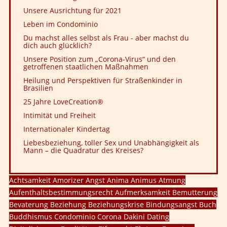
Unsere Ausrichtung für 2021
Leben im Condominio
Du machst alles selbst als Frau - aber machst du
dich auch glücklich?
Unsere Position zum „Corona-Virus“ und den
getroffenen staatlichen Maßnahmen
Heilung und Perspektiven für Straßenkinder in
Brasilien
25 Jahre LoveCreation®
Intimität und Freiheit
Internationaler Kindertag
Liebesbeziehung, toller Sex und Unabhängigkeit als
Mann – die Quadratur des Kreises?
Achtsamkeit
Amorizer
Angst
Anima
Animus
Atmung
Aufenthaltsbestimmungsrecht
Aufmerksamkeit
Bemutterung
Bevaterung
Beziehung
Beziehungskrise
Bindungsangst
Buch
Buddhismus
Condominio
Corona
Dakini
Dating