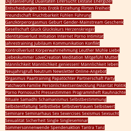
Digitalisierung
Dualitäten
Eifersucht
Ekstase
Energizer
Entscheidungen
Eros
Erotik
Erziehung
Flirten
Freiheit
Freundschaft
Fruchtbarkeit
Fühlen
Führung
Ganzkörperorgasmus
Geburt
Gender-Mainstream
Geschenk
Gesellschaft
Glück
Glückskurs
Herzenskrieger
Identitätsverlust
Initiation
Internet Porno
Intimität
Jahrestraining
Jubiläum
Kommunikation
Konflikt
Kontrollverlust
Körperwahrnehmung
Leuther Mühle
Liebe
Liebeskummer
LoveCreation
Meditation
Mitgefühl
Mutter
Männlichkeit
Männlichkeit geniessen!
Männlichkeit leben
Neujahrsgruß
Neutrum
Newsletter
Online-Angebot
Orgasmus
Paartraining
Papatöchter
Partnerschaft
Party
Patchwork-Familie
Persönlichkeitsentwicklung
Polarität
Politik
Porno
Pornosucht
Pressestimmen
Programmheft
Rauhnächte
Rituale
Samadhi
Schamanismus
Selbstbestimmung
Selbstentfaltung
Selbstliebe
Selbstvertrauen
Selbstwert
Seminare
Seminarhaus
Sex
Sexercises
Sexismus
Sexsucht
Sexualität
Sicherheit
Single
Singleseminar
Sommersonnenwende
Spendenaktion
Tantra
Tanz