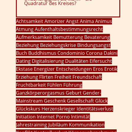
Quadratur des Kreises?
Achtsamkeit
Amorizer
Angst
Anima
Animus
Atmung
Aufenthaltsbestimmungsrecht
Aufmerksamkeit
Bemutterung
Bevaterung
Beziehung
Beziehungskrise
Bindungsangst
Buch
Buddhismus
Condominio
Corona
Dakini
Dating
Digitalisierung
Dualitäten
Eifersucht
Ekstase
Energizer
Entscheidungen
Eros
Erotik
Erziehung
Flirten
Freiheit
Freundschaft
Fruchtbarkeit
Fühlen
Führung
Ganzkörperorgasmus
Geburt
Gender-
Mainstream
Geschenk
Gesellschaft
Glück
Glückskurs
Herzenskrieger
Identitätsverlust
Initiation
Internet Porno
Intimität
Jahrestraining
Jubiläum
Kommunikation