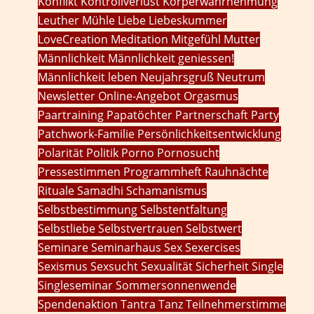
Konflikt
Kontrollverlust
Körperwahrnehmung
Leuther Mühle
Liebe
Liebeskummer
LoveCreation
Meditation
Mitgefühl
Mutter
Männlichkeit
Männlichkeit geniessen!
Männlichkeit leben
Neujahrsgruß
Neutrum
Newsletter
Online-Angebot
Orgasmus
Paartraining
Papatöchter
Partnerschaft
Party
Patchwork-Familie
Persönlichkeitsentwicklung
Polarität
Politik
Porno
Pornosucht
Pressestimmen
Programmheft
Rauhnächte
Rituale
Samadhi
Schamanismus
Selbstbestimmung
Selbstentfaltung
Selbstliebe
Selbstvertrauen
Selbstwert
Seminare
Seminarhaus
Sex
Sexercises
Sexismus
Sexsucht
Sexualität
Sicherheit
Single
Singleseminar
Sommersonnenwende
Spendenaktion
Tantra
Tanz
Teilnehmerstimme