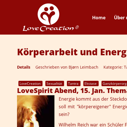
Home
Über 
Körperarbeit und Energ
Details
Geschrieben von
Bjørn Leimbach
Kategorie:
T
LoveCreation
Sexualität
Tantra
Ekstase
Ganzkörperor
LoveSpirit Abend, 15. Jan. The
Energie kommt aus der Steckdo
soll mit "körpereigener" Energ
sein?
Wilhelm Reich war ein Schüler F