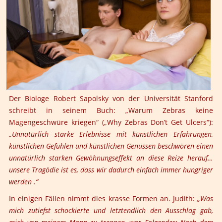
Der Biologe Robert Sapolsky von der Universität Stanford
schreibt in seinem Buch: „Warum Zebras keine
Magengeschwüre kriegen“ („Why Zebras Don’t Get Ulcers“):
„
Unnatürlich starke Erlebnisse mit künstlichen Erfahrungen,
künstlichen Gefühlen und künstlichen Genüssen beschwören einen
unnatürlich starken Gewöhnungseffekt an diese Reize herauf…
unsere Tragödie ist es, dass wir dadurch einfach immer hungriger
werden .“
In einigen Fällen nimmt dies krasse Formen an. Judith:
„Was
mich zutiefst schockierte und letztendlich den Ausschlag gab,