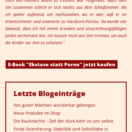
mich von meinem Mann zu trennen, war Folgendes: Nach dem
Sex zusammen schlich er sich nachts aus dem Schlafzimmer. Als
ich später aufstand, um nachzusehen, wo er war, saß er im
Arbeitszimmer und onanierte zu Hardcore-Pornos. Da wurde mir
bewusst, dass ich mit einem kranken und unzurechnungsfähigen
Junkie verheiratet bin. Ich musste mich von ihm trennen, um auch
die Kinder vor ihm zu schützen.“
E-Book "Ekstase statt Porno" jetzt kaufen
Letzte
Blogeinträge
Von guten Mächten wunderbar geborgen
Neue Produkte im Shop
Die Rauhnächte - Zeit der Rück-Kehr zu uns selbst
Finde Orientierung, Stabilität und Selbstliebe in