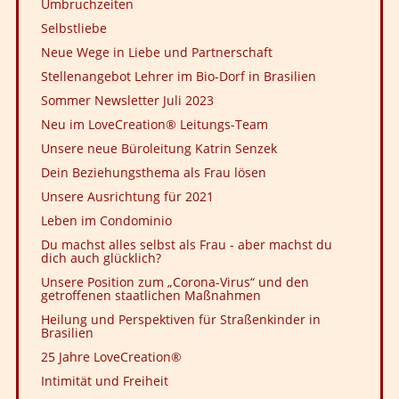
Umbruchzeiten
Selbstliebe
Neue Wege in Liebe und Partnerschaft
Stellenangebot Lehrer im Bio-Dorf in Brasilien
Sommer Newsletter Juli 2023
Neu im LoveCreation® Leitungs-Team
Unsere neue Büroleitung Katrin Senzek
Dein Beziehungsthema als Frau lösen
Unsere Ausrichtung für 2021
Leben im Condominio
Du machst alles selbst als Frau - aber machst du
dich auch glücklich?
Unsere Position zum „Corona-Virus“ und den
getroffenen staatlichen Maßnahmen
Heilung und Perspektiven für Straßenkinder in
Brasilien
25 Jahre LoveCreation®
Intimität und Freiheit