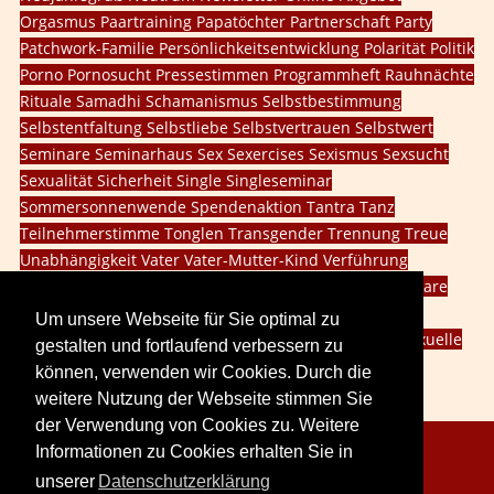
Orgasmus
Paartraining
Papatöchter
Partnerschaft
Party
Patchwork-Familie
Persönlichkeitsentwicklung
Polarität
Politik
Porno
Pornosucht
Pressestimmen
Programmheft
Rauhnächte
Rituale
Samadhi
Schamanismus
Selbstbestimmung
Selbstentfaltung
Selbstliebe
Selbstvertrauen
Selbstwert
Seminare
Seminarhaus
Sex
Sexercises
Sexismus
Sexsucht
Sexualität
Sicherheit
Single
Singleseminar
Sommersonnenwende
Spendenaktion
Tantra
Tanz
Teilnehmerstimme
Tonglen
Transgender
Trennung
Treue
Unabhängigkeit
Vater
Vater-Mutter-Kind
Verführung
Vergebung
Veränderung
Vision
Walpurgisnacht
Webinare
Weiblichkeit
Weiblichkeit leben
Willensschulung
Um unsere Webseite für Sie optimal zu
Wintersonnenwende
dritte Geschlecht
innere Kind
sexuelle
gestalten und fortlaufend verbessern zu
Probleme
social media
können, verwenden wir Cookies. Durch die
weitere Nutzung der Webseite stimmen Sie
der Verwendung von Cookies zu. Weitere
Informationen zu Cookies erhalten Sie in
Copyright © 2026. LoveCreation® Seminare.
unserer
Datenschutzerklärung