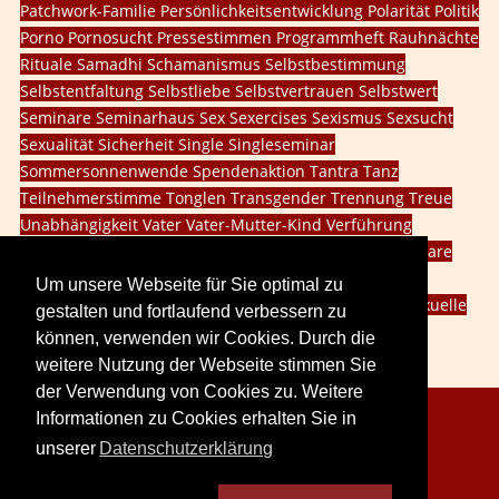
Patchwork-Familie
Persönlichkeitsentwicklung
Polarität
Politik
Porno
Pornosucht
Pressestimmen
Programmheft
Rauhnächte
Rituale
Samadhi
Schamanismus
Selbstbestimmung
Selbstentfaltung
Selbstliebe
Selbstvertrauen
Selbstwert
Seminare
Seminarhaus
Sex
Sexercises
Sexismus
Sexsucht
Sexualität
Sicherheit
Single
Singleseminar
Sommersonnenwende
Spendenaktion
Tantra
Tanz
Teilnehmerstimme
Tonglen
Transgender
Trennung
Treue
Unabhängigkeit
Vater
Vater-Mutter-Kind
Verführung
Vergebung
Veränderung
Vision
Walpurgisnacht
Webinare
Weiblichkeit
Weiblichkeit leben
Willensschulung
Um unsere Webseite für Sie optimal zu
Wintersonnenwende
dritte Geschlecht
innere Kind
sexuelle
gestalten und fortlaufend verbessern zu
Probleme
social media
können, verwenden wir Cookies. Durch die
weitere Nutzung der Webseite stimmen Sie
der Verwendung von Cookies zu. Weitere
Informationen zu Cookies erhalten Sie in
Copyright © 2026. LoveCreation® Seminare.
unserer
Datenschutzerklärung
Sitemap
Impressum
Datenschutz