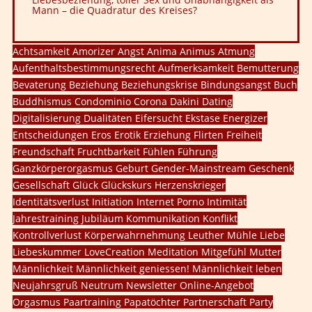
Mann – die Quadratur des Kreises?
Achtsamkeit
Amorizer
Angst
Anima
Animus
Atmung
Aufenthaltsbestimmungsrecht
Aufmerksamkeit
Bemutterung
Bevaterung
Beziehung
Beziehungskrise
Bindungsangst
Buch
Buddhismus
Condominio
Corona
Dakini
Dating
Digitalisierung
Dualitäten
Eifersucht
Ekstase
Energizer
Entscheidungen
Eros
Erotik
Erziehung
Flirten
Freiheit
Freundschaft
Fruchtbarkeit
Fühlen
Führung
Ganzkörperorgasmus
Geburt
Gender-Mainstream
Geschenk
Gesellschaft
Glück
Glückskurs
Herzenskrieger
Identitätsverlust
Initiation
Internet Porno
Intimität
Jahrestraining
Jubiläum
Kommunikation
Konflikt
Kontrollverlust
Körperwahrnehmung
Leuther Mühle
Liebe
Liebeskummer
LoveCreation
Meditation
Mitgefühl
Mutter
Männlichkeit
Männlichkeit geniessen!
Männlichkeit leben
Neujahrsgruß
Neutrum
Newsletter
Online-Angebot
Orgasmus
Paartraining
Papatöchter
Partnerschaft
Party