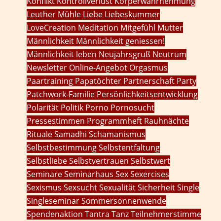
Konflikt
Kontrollverlust
Körperwahrnehmung
Leuther Mühle
Liebe
Liebeskummer
LoveCreation
Meditation
Mitgefühl
Mutter
Männlichkeit
Männlichkeit geniessen!
Männlichkeit leben
Neujahrsgruß
Neutrum
Newsletter
Online-Angebot
Orgasmus
Paartraining
Papatöchter
Partnerschaft
Party
Patchwork-Familie
Persönlichkeitsentwicklung
Polarität
Politik
Porno
Pornosucht
Pressestimmen
Programmheft
Rauhnächte
Rituale
Samadhi
Schamanismus
Selbstbestimmung
Selbstentfaltung
Selbstliebe
Selbstvertrauen
Selbstwert
Seminare
Seminarhaus
Sex
Sexercises
Sexismus
Sexsucht
Sexualität
Sicherheit
Single
Singleseminar
Sommersonnenwende
Spendenaktion
Tantra
Tanz
Teilnehmerstimme