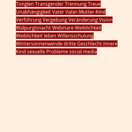
Tonglen
Transgender
Trennung
Treue
Unabhängigkeit
Vater
Vater-Mutter-Kind
Verführung
Vergebung
Veränderung
Vision
Walpurgisnacht
Webinare
Weiblichkeit
Weiblichkeit leben
Willensschulung
Wintersonnenwende
dritte Geschlecht
innere
Kind
sexuelle Probleme
social media