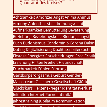
Quadratur des Kreises?
Achtsamkeit
Amorizer
Angst
Anima
Animus
Atmung
Aufenthaltsbestimmungsrecht
Aufmerksamkeit
Bemutterung
Bevaterung
Beziehung
Beziehungskrise
Bindungsangst
Buch
Buddhismus
Condominio
Corona
Dakini
Dating
Digitalisierung
Dualitäten
Eifersucht
Ekstase
Energizer
Entscheidungen
Eros
Erotik
Erziehung
Flirten
Freiheit
Freundschaft
Fruchtbarkeit
Fühlen
Führung
Ganzkörperorgasmus
Geburt
Gender-
Mainstream
Geschenk
Gesellschaft
Glück
Glückskurs
Herzenskrieger
Identitätsverlust
Initiation
Internet Porno
Intimität
Jahrestraining
Jubiläum
Kommunikation