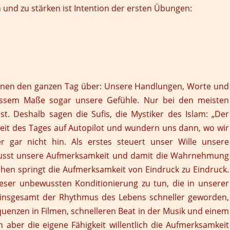
n und zu stärken ist Intention der ersten Übungen:
tionen den ganzen Tag über: Unsere Handlungen, Worte und
sem Maße sogar unsere Gefühle. Nur bei den meisten
. Deshalb sagen die Sufis, die Mystiker des Islam: „Der
Zeit des Tages auf Autopilot und wundern uns dann, wo wir
gar nicht hin. Als erstes steuert unser Wille unsere
usst unsere Aufmerksamkeit und damit die Wahrnehmung
chen springt die Aufmerksamkeit von Eindruck zu Eindruck.
ieser unbewussten Konditionierung zu tun, die in unserer
ist insgesamt der Rhythmus des Lebens schneller geworden,
quenzen in Filmen, schnelleren Beat in der Musik und einem
ber die eigene Fähigkeit willentlich die Aufmerksamkeit