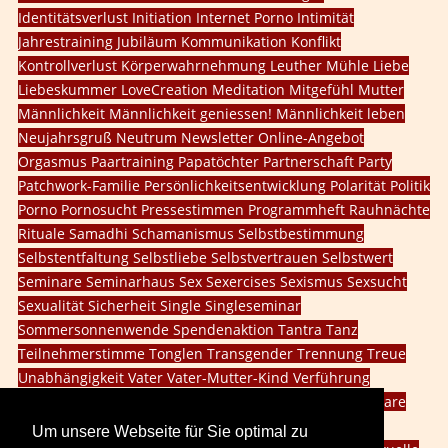
Identitätsverlust
Initiation
Internet Porno
Intimität
Jahrestraining
Jubiläum
Kommunikation
Konflikt
Kontrollverlust
Körperwahrnehmung
Leuther Mühle
Liebe
Liebeskummer
LoveCreation
Meditation
Mitgefühl
Mutter
Männlichkeit
Männlichkeit geniessen!
Männlichkeit leben
Neujahrsgruß
Neutrum
Newsletter
Online-Angebot
Orgasmus
Paartraining
Papatöchter
Partnerschaft
Party
Patchwork-Familie
Persönlichkeitsentwicklung
Polarität
Politik
Porno
Pornosucht
Pressestimmen
Programmheft
Rauhnächte
Rituale
Samadhi
Schamanismus
Selbstbestimmung
Selbstentfaltung
Selbstliebe
Selbstvertrauen
Selbstwert
Seminare
Seminarhaus
Sex
Sexercises
Sexismus
Sexsucht
Sexualität
Sicherheit
Single
Singleseminar
Sommersonnenwende
Spendenaktion
Tantra
Tanz
Teilnehmerstimme
Tonglen
Transgender
Trennung
Treue
Unabhängigkeit
Vater
Vater-Mutter-Kind
Verführung
Vergebung
Veränderung
Vision
Walpurgisnacht
Webinare
Weiblichkeit
Weiblichkeit leben
Willensschulung
Um unsere Webseite für Sie optimal zu