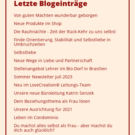
Letzte
Blogeinträge
Von guten Mächten wunderbar geborgen
Neue Produkte im Shop
Die Rauhnächte - Zeit der Rück-Kehr zu uns selbst
Finde Orientierung, Stabilität und Selbstliebe in
Umbruchzeiten
Selbstliebe
Neue Wege in Liebe und Partnerschaft
Stellenangebot Lehrer im Bio-Dorf in Brasilien
Sommer Newsletter Juli 2023
Neu im LoveCreation® Leitungs-Team
Unsere neue Büroleitung Katrin Senzek
Dein Beziehungsthema als Frau lösen
Unsere Ausrichtung für 2021
Leben im Condominio
Du machst alles selbst als Frau - aber machst du
dich auch glücklich?