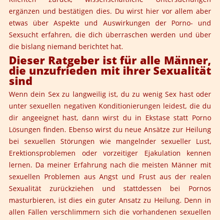
ergänzen und bestätigen dies. Du wirst hier vor allem aber
etwas über Aspekte und Auswirkungen der Porno- und
Sexsucht erfahren, die dich überraschen werden und über
die bislang niemand berichtet hat.
Dieser Ratgeber ist für alle Männer,
die unzufrieden mit ihrer Sexualität
sind
Wenn dein Sex zu langweilig ist, du zu wenig Sex hast oder
unter sexuellen negativen Konditionierungen leidest, die du
dir angeeignet hast, dann wirst du in
Ekstase statt Porno
Lösungen finden. Ebenso wirst du neue Ansätze zur Heilung
bei sexuellen Störungen wie mangelnder sexueller Lust,
Erektionsproblemen oder vorzeitiger Ejakulation kennen
lernen. Da meiner Erfahrung nach die meisten Männer mit
sexuellen Problemen aus Angst und Frust aus der realen
Sexualität zurückziehen und stattdessen bei Pornos
masturbieren, ist dies ein guter Ansatz zu Heilung. Denn in
allen Fällen verschlimmern sich die vorhandenen sexuellen