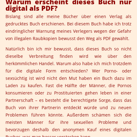
Warum erscheint dieses Buch nur
digital als PDF?
Bislang sind alle meine Bücher über einen Verlag als
gedrucktes Buch erschienen. Bei diesem Buch habe ich trotz
eindringlicher Warnung meines Verlegers wegen der Gefahr
von illegalen Raubkopien bewusst den Weg als PDF gewählt.
Natürlich bin ich mir bewusst, dass dieses Buch so nicht
dieselbe Verbreitung finden wird wie über den
herkömmlichen Handel. Warum also habe ich mich trotzdem
für die digitale Form entschieden? Wer Porno- oder
sexsüchtig ist wird nicht den Mut haben ein Buch dazu im
Laden zu kaufen. Fast die Hälfte der Männer, die Pornos
konsumieren oder zu Prostituierten gehen leben in einer
Partnerschaft – es besteht die berechtigete Sorge, dass das
Buch von ihrer Partnerin entdeckt würde und zu neuen
Problemen führen könnte. Außerdem schämen sich die
meisten Männer für ihre sexuellen Probleme und
bevorzugen deshalb den anonymen Kauf eines digitalen
Buches, was man besser verstecken kann.