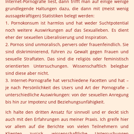
Internet-Pornografie liest, dann trifft man auf einige wenige
grundlegende Haltungen dazu, die dann mit (meist wenig
aussagekräftigen) Statistiken belegt werden:
1. Pornokonsum ist harmlos und hat weder Suchtpotential
noch weitere Auswirkungen auf das Sexualleben. Es dient
eher der sexuellen Liberalisierung und Inspiration.
2. Pornos sind unmoralisch, pervers oder frauenfeindlich. Sie
sind diskriminierend, führen zu Gewalt gegen Frauen und
sexuelle Straftaten. Das sind die religiös oder feministisch
orientierten Untersuchungen. Wissenschaftlich belegbar
sind diese aber nicht.
3. Internet-Pornografie hat verschiedene Facetten und hat –
je nach Persönlichkeit des Users und Art der Pornografie –
unterschiedliche Auswirkungen: von der sexuellen Anregung
bis hin zur Impotenz und Beziehungsunfähigkeit.
Ich halte den dritten Ansatz für sinnvoll und er deckt sich
auch mit den Erfahrungen aus meiner Praxis. Ich greife hier
vor allem auf die Berichte von vielen Teilnehmern und
Klienten zurück, wissenschaftliche Untersuchungen