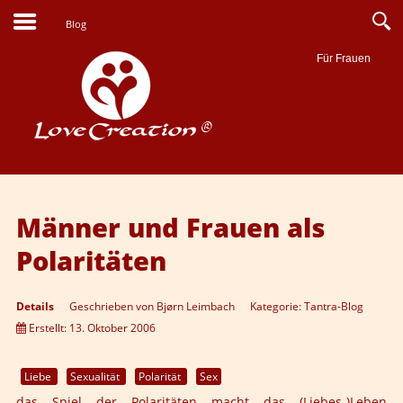
Blog
Für Frauen
Suche
Männer und Frauen als
Polaritäten
Details
Geschrieben von
Bjørn Leimbach
Kategorie:
Tantra-Blog
Erstellt: 13. Oktober 2006
Liebe
Sexualität
Polarität
Sex
das Spiel der Polaritäten macht das (Liebes-)Leben