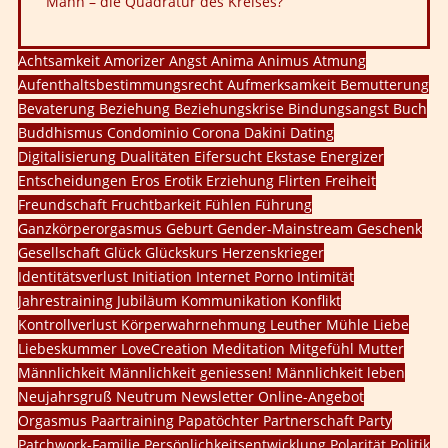
Mann – die Quadratur des Kreises?
Achtsamkeit
Amorizer
Angst
Anima
Animus
Atmung
Aufenthaltsbestimmungsrecht
Aufmerksamkeit
Bemutterung
Bevaterung
Beziehung
Beziehungskrise
Bindungsangst
Buch
Buddhismus
Condominio
Corona
Dakini
Dating
Digitalisierung
Dualitäten
Eifersucht
Ekstase
Energizer
Entscheidungen
Eros
Erotik
Erziehung
Flirten
Freiheit
Freundschaft
Fruchtbarkeit
Fühlen
Führung
Ganzkörperorgasmus
Geburt
Gender-Mainstream
Geschenk
Gesellschaft
Glück
Glückskurs
Herzenskrieger
Identitätsverlust
Initiation
Internet Porno
Intimität
Jahrestraining
Jubiläum
Kommunikation
Konflikt
Kontrollverlust
Körperwahrnehmung
Leuther Mühle
Liebe
Liebeskummer
LoveCreation
Meditation
Mitgefühl
Mutter
Männlichkeit
Männlichkeit geniessen!
Männlichkeit leben
Neujahrsgruß
Neutrum
Newsletter
Online-Angebot
Orgasmus
Paartraining
Papatöchter
Partnerschaft
Party
Patchwork-Familie
Persönlichkeitsentwicklung
Polarität
Politik