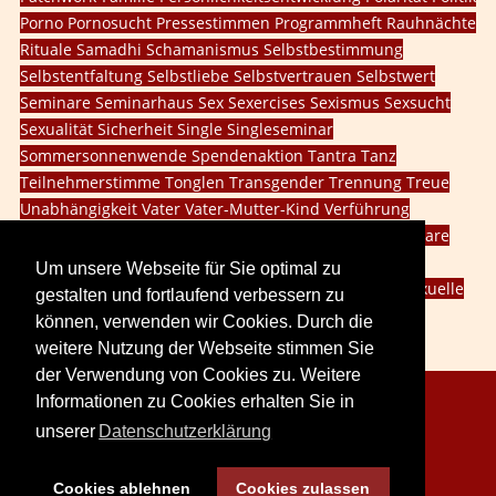
Porno
Pornosucht
Pressestimmen
Programmheft
Rauhnächte
Rituale
Samadhi
Schamanismus
Selbstbestimmung
Selbstentfaltung
Selbstliebe
Selbstvertrauen
Selbstwert
Seminare
Seminarhaus
Sex
Sexercises
Sexismus
Sexsucht
Sexualität
Sicherheit
Single
Singleseminar
Sommersonnenwende
Spendenaktion
Tantra
Tanz
Teilnehmerstimme
Tonglen
Transgender
Trennung
Treue
Unabhängigkeit
Vater
Vater-Mutter-Kind
Verführung
Vergebung
Veränderung
Vision
Walpurgisnacht
Webinare
Weiblichkeit
Weiblichkeit leben
Willensschulung
Um unsere Webseite für Sie optimal zu
Wintersonnenwende
dritte Geschlecht
innere Kind
sexuelle
gestalten und fortlaufend verbessern zu
Probleme
social media
können, verwenden wir Cookies. Durch die
weitere Nutzung der Webseite stimmen Sie
der Verwendung von Cookies zu. Weitere
Informationen zu Cookies erhalten Sie in
Copyright © 2026. LoveCreation® Seminare.
unserer
Datenschutzerklärung
Sitemap
Impressum
Datenschutz
Cookies ablehnen
Cookies zulassen