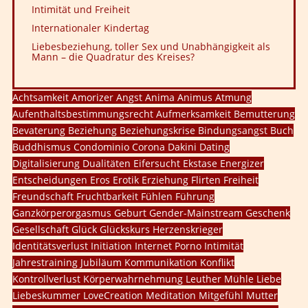
Intimität und Freiheit
Internationaler Kindertag
Liebesbeziehung, toller Sex und Unabhängigkeit als
Mann – die Quadratur des Kreises?
Achtsamkeit
Amorizer
Angst
Anima
Animus
Atmung
Aufenthaltsbestimmungsrecht
Aufmerksamkeit
Bemutterung
Bevaterung
Beziehung
Beziehungskrise
Bindungsangst
Buch
Buddhismus
Condominio
Corona
Dakini
Dating
Digitalisierung
Dualitäten
Eifersucht
Ekstase
Energizer
Entscheidungen
Eros
Erotik
Erziehung
Flirten
Freiheit
Freundschaft
Fruchtbarkeit
Fühlen
Führung
Ganzkörperorgasmus
Geburt
Gender-Mainstream
Geschenk
Gesellschaft
Glück
Glückskurs
Herzenskrieger
Identitätsverlust
Initiation
Internet Porno
Intimität
Jahrestraining
Jubiläum
Kommunikation
Konflikt
Kontrollverlust
Körperwahrnehmung
Leuther Mühle
Liebe
Liebeskummer
LoveCreation
Meditation
Mitgefühl
Mutter