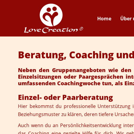
Home
Über 
Beratung, Coaching und
Neben den Gruppenangeboten wie den Se
Einzelsitzungen oder Paargesprächen int
umfassenden Coachingwoche tun, als Einze
Einzel- oder Paarberatung
Hier bekommst du professionelle Unterstützung in
Beziehungsmuster zu klären, deren tiefere Ursac
Auch wenn du an Persönlichkeitsentwicklung intere
das Coaching eine gezielte Hilfe für dich. Wir