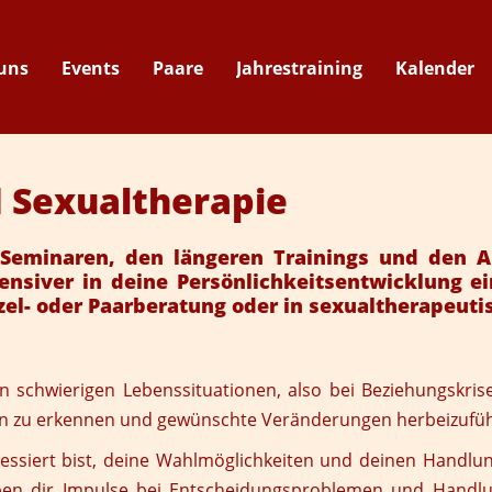
uns
Events
Paare
Jahrestraining
Kalender
Suche
 Sexualtherapie
minaren, den längeren Trainings und den Au
ensiver in deine Persönlichkeitsentwicklung e
l- oder Paarberatung oder in sexualtherapeutis
 schwierigen Lebenssituationen, also bei Beziehungskrise
hen zu erkennen und gewünschte Veränderungen herbeizufü
ssiert bist, deine Wahlmöglichkeiten und deinen Handlung
 geben dir Impulse bei Entscheidungsproblemen und Handl