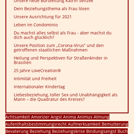
Unsere neue Büroleitung Katrin Senzek
Dein Beziehungsthema als Frau lösen
Unsere Ausrichtung für 2021
Leben im Condominio
Du machst alles selbst als Frau - aber machst du
dich auch glücklich?
Unsere Position zum „Corona-Virus“ und den
getroffenen staatlichen Maßnahmen
Heilung und Perspektiven für Straßenkinder in
Brasilien
25 Jahre LoveCreation®
Intimität und Freiheit
Internationaler Kindertag
Liebesbeziehung, toller Sex und Unabhängigkeit als
Mann – die Quadratur des Kreises?
Achtsamkeit
Amorizer
Angst
Anima
Animus
Atmung
Aufenthaltsbestimmungsrecht
Aufmerksamkeit
Bemutterung
Bevaterung
Beziehung
Beziehungskrise
Bindungsangst
Buch