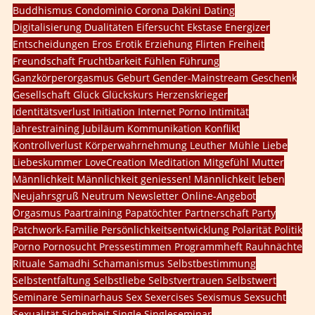
Buddhismus
Condominio
Corona
Dakini
Dating
Digitalisierung
Dualitäten
Eifersucht
Ekstase
Energizer
Entscheidungen
Eros
Erotik
Erziehung
Flirten
Freiheit
Freundschaft
Fruchtbarkeit
Fühlen
Führung
Ganzkörperorgasmus
Geburt
Gender-Mainstream
Geschenk
Gesellschaft
Glück
Glückskurs
Herzenskrieger
Identitätsverlust
Initiation
Internet Porno
Intimität
Jahrestraining
Jubiläum
Kommunikation
Konflikt
Kontrollverlust
Körperwahrnehmung
Leuther Mühle
Liebe
Liebeskummer
LoveCreation
Meditation
Mitgefühl
Mutter
Männlichkeit
Männlichkeit geniessen!
Männlichkeit leben
Neujahrsgruß
Neutrum
Newsletter
Online-Angebot
Orgasmus
Paartraining
Papatöchter
Partnerschaft
Party
Patchwork-Familie
Persönlichkeitsentwicklung
Polarität
Politik
Porno
Pornosucht
Pressestimmen
Programmheft
Rauhnächte
Rituale
Samadhi
Schamanismus
Selbstbestimmung
Selbstentfaltung
Selbstliebe
Selbstvertrauen
Selbstwert
Seminare
Seminarhaus
Sex
Sexercises
Sexismus
Sexsucht
Sexualität
Sicherheit
Single
Singleseminar