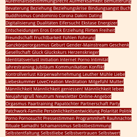
Aufenthaltsbestimmungsrecht
Aufmerksamkeit
Bemutterung
Bevaterung
Beziehung
Beziehungskrise
Bindungsangst
Buch
Buddhismus
Condominio
Corona
Dakini
Dating
Digitalisierung
Dualitäten
Eifersucht
Ekstase
Energizer
Entscheidungen
Eros
Erotik
Erziehung
Flirten
Freiheit
Freundschaft
Fruchtbarkeit
Fühlen
Führung
Ganzkörperorgasmus
Geburt
Gender-Mainstream
Geschenk
Gesellschaft
Glück
Glückskurs
Herzenskrieger
Identitätsverlust
Initiation
Internet Porno
Intimität
Jahrestraining
Jubiläum
Kommunikation
Konflikt
Kontrollverlust
Körperwahrnehmung
Leuther Mühle
Liebe
Liebeskummer
LoveCreation
Meditation
Mitgefühl
Mutter
Männlichkeit
Männlichkeit geniessen!
Männlichkeit leben
Neujahrsgruß
Neutrum
Newsletter
Online-Angebot
Orgasmus
Paartraining
Papatöchter
Partnerschaft
Party
Patchwork-Familie
Persönlichkeitsentwicklung
Polarität
Politik
Porno
Pornosucht
Pressestimmen
Programmheft
Rauhnächte
Rituale
Samadhi
Schamanismus
Selbstbestimmung
Selbstentfaltung
Selbstliebe
Selbstvertrauen
Selbstwert