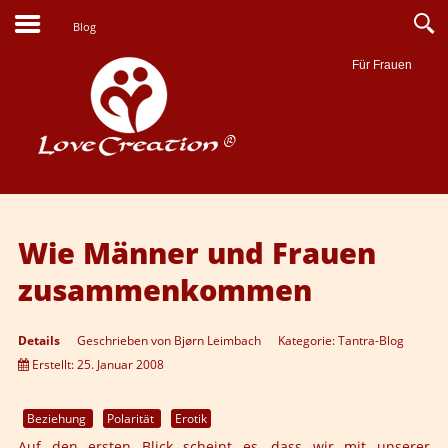
Blog
Für Frauen
Suche
Wie Männer und Frauen
zusammenkommen
Details
Geschrieben von
Bjørn Leimbach
Kategorie:
Tantra-Blog
Erstellt: 25. Januar 2008
Beziehung
Polarität
Erotik
Auf den ersten Blick scheint es, dass wir mit unserer