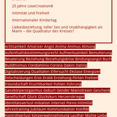
25 Jahre LoveCreation®
Intimität und Freiheit
Internationaler Kindertag
Liebesbeziehung, toller Sex und Unabhängigkeit als
Mann – die Quadratur des Kreises?
Achtsamkeit
Amorizer
Angst
Anima
Animus
Atmung
Aufenthaltsbestimmungsrecht
Aufmerksamkeit
Bemutterung
Bevaterung
Beziehung
Beziehungskrise
Bindungsangst
Buch
Buddhismus
Condominio
Corona
Dakini
Dating
Digitalisierung
Dualitäten
Eifersucht
Ekstase
Energizer
Entscheidungen
Eros
Erotik
Erziehung
Flirten
Freiheit
Freundschaft
Fruchtbarkeit
Fühlen
Führung
Ganzkörperorgasmus
Geburt
Gender-Mainstream
Geschenk
Gesellschaft
Glück
Glückskurs
Herzenskrieger
Identitätsverlust
Initiation
Internet Porno
Intimität
Jahrestraining
Jubiläum
Kommunikation
Konflikt
Kontrollverlust
Körperwahrnehmung
Leuther Mühle
Liebe