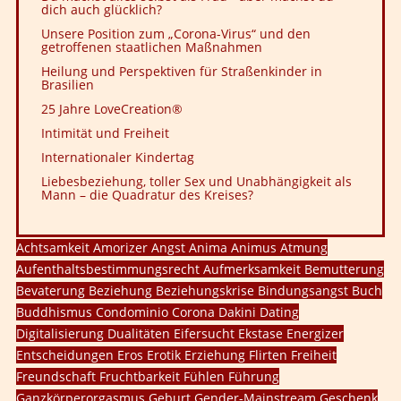
dich auch glücklich?
Unsere Position zum „Corona-Virus“ und den
getroffenen staatlichen Maßnahmen
Heilung und Perspektiven für Straßenkinder in
Brasilien
25 Jahre LoveCreation®
Intimität und Freiheit
Internationaler Kindertag
Liebesbeziehung, toller Sex und Unabhängigkeit als
Mann – die Quadratur des Kreises?
Achtsamkeit
Amorizer
Angst
Anima
Animus
Atmung
Aufenthaltsbestimmungsrecht
Aufmerksamkeit
Bemutterung
Bevaterung
Beziehung
Beziehungskrise
Bindungsangst
Buch
Buddhismus
Condominio
Corona
Dakini
Dating
Digitalisierung
Dualitäten
Eifersucht
Ekstase
Energizer
Entscheidungen
Eros
Erotik
Erziehung
Flirten
Freiheit
Freundschaft
Fruchtbarkeit
Fühlen
Führung
Ganzkörperorgasmus
Geburt
Gender-Mainstream
Geschenk