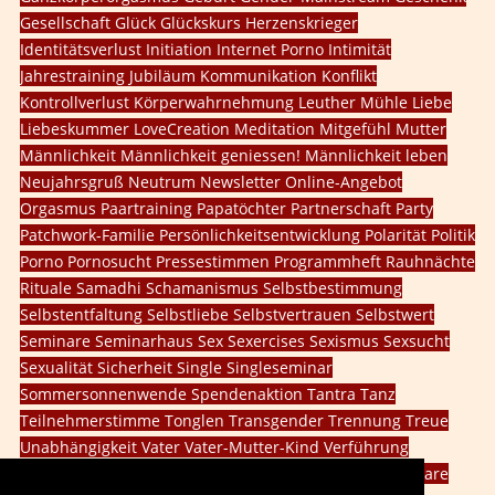
Gesellschaft
Glück
Glückskurs
Herzenskrieger
Identitätsverlust
Initiation
Internet Porno
Intimität
Jahrestraining
Jubiläum
Kommunikation
Konflikt
Kontrollverlust
Körperwahrnehmung
Leuther Mühle
Liebe
Liebeskummer
LoveCreation
Meditation
Mitgefühl
Mutter
Männlichkeit
Männlichkeit geniessen!
Männlichkeit leben
Neujahrsgruß
Neutrum
Newsletter
Online-Angebot
Orgasmus
Paartraining
Papatöchter
Partnerschaft
Party
Patchwork-Familie
Persönlichkeitsentwicklung
Polarität
Politik
Porno
Pornosucht
Pressestimmen
Programmheft
Rauhnächte
Rituale
Samadhi
Schamanismus
Selbstbestimmung
Selbstentfaltung
Selbstliebe
Selbstvertrauen
Selbstwert
Seminare
Seminarhaus
Sex
Sexercises
Sexismus
Sexsucht
Sexualität
Sicherheit
Single
Singleseminar
Sommersonnenwende
Spendenaktion
Tantra
Tanz
Teilnehmerstimme
Tonglen
Transgender
Trennung
Treue
Unabhängigkeit
Vater
Vater-Mutter-Kind
Verführung
Vergebung
Veränderung
Vision
Walpurgisnacht
Webinare