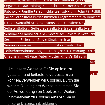
Neujahrsgruß
Neutrum
Newsletter
Online-Angebot
Orgasmus
Paartraining
Papatöchter
Partnerschaft
Party
Patchwork-Familie
Persönlichkeitsentwicklung
Polarität
Politik
Porno
Pornosucht
Pressestimmen
Programmheft
Rauhnächte
Rituale
Samadhi
Schamanismus
Selbstbestimmung
Selbstentfaltung
Selbstliebe
Selbstvertrauen
Selbstwert
Seminare
Seminarhaus
Sex
Sexercises
Sexismus
Sexsucht
Sexualität
Sicherheit
Single
Singleseminar
Sommersonnenwende
Spendenaktion
Tantra
Tanz
Teilnehmerstimme
Tonglen
Transgender
Trennung
Treue
Unabhängigkeit
Vater
Vater-Mutter-Kind
Verführung
Vergebung
Veränderung
Vision
Walpurgisnacht
Webinare
Weiblichkeit
Weiblichkeit leben
Willensschulung
Um unsere Webseite für Sie optimal zu
Wintersonnenwende
dritte Geschlecht
innere Kind
sexuelle
gestalten und fortlaufend verbessern zu
Probleme
social media
können, verwenden wir Cookies. Durch die
weitere Nutzung der Webseite stimmen Sie
der Verwendung von Cookies zu. Weitere
Informationen zu Cookies erhalten Sie in
Copyright © 2026. LoveCreation® Seminare.
unserer
Datenschutzerklärung