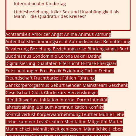
Internationaler Kindertag
Liebesbeziehung, toller Sex und Unabhängigkeit als
Mann – die Quadratur des Kreises?
Achtsamkeit
Amorizer
Angst
Anima
Animus
Atmung
Aufenthaltsbestimmungsrecht
Aufmerksamkeit
Bemutterung
Bevaterung
Beziehung
Beziehungskrise
Bindungsangst
Buch
Buddhismus
Condominio
Corona
Dakini
Dating
Digitalisierung
Dualitäten
Eifersucht
Ekstase
Energizer
Entscheidungen
Eros
Erotik
Erziehung
Flirten
Freiheit
Freundschaft
Fruchtbarkeit
Fühlen
Führung
Ganzkörperorgasmus
Geburt
Gender-Mainstream
Geschenk
Gesellschaft
Glück
Glückskurs
Herzenskrieger
Identitätsverlust
Initiation
Internet Porno
Intimität
Jahrestraining
Jubiläum
Kommunikation
Konflikt
Kontrollverlust
Körperwahrnehmung
Leuther Mühle
Liebe
Liebeskummer
LoveCreation
Meditation
Mitgefühl
Mutter
Männlichkeit
Männlichkeit geniessen!
Männlichkeit leben