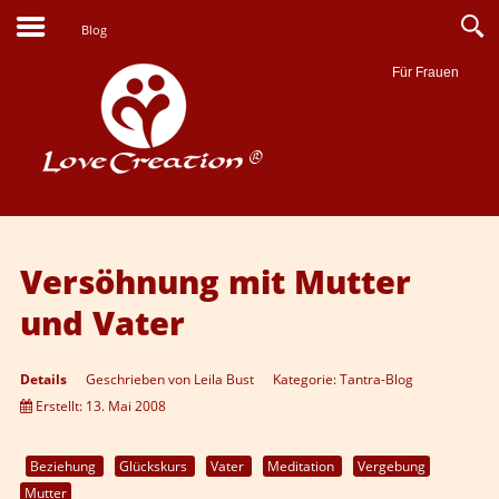
Blog
Für Frauen
Suche
Versöhnung mit Mutter
und Vater
Details
Geschrieben von
Leila Bust
Kategorie:
Tantra-Blog
Erstellt: 13. Mai 2008
Beziehung
Glückskurs
Vater
Meditation
Vergebung
Mutter