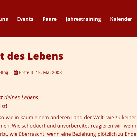
uns
Events
Paare
Jahrestraining
Kalender
Suche
t des Lebens
Blog
Erstellt: 15. Mai 2008
st deines Lebens.
ist!
so wie in kaum einem anderen Land der Welt, wie zu keiner
men. Wie schockiert und unvorbereitet reagieren wir, wenn
irbt, wie überrascht, wenn eine Beziehung plötzlich zu Ende