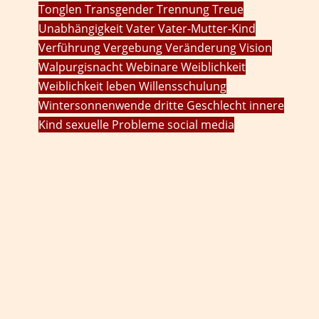
Tonglen
Transgender
Trennung
Treue
Unabhängigkeit
Vater
Vater-Mutter-Kind
Verführung
Vergebung
Veränderung
Vision
Walpurgisnacht
Webinare
Weiblichkeit
Weiblichkeit leben
Willensschulung
Wintersonnenwende
dritte Geschlecht
innere
Kind
sexuelle Probleme
social media