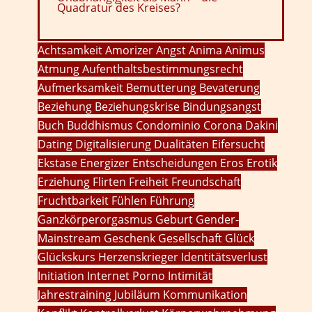
Quadratur des Kreises?
Achtsamkeit
Amorizer
Angst
Anima
Animus
Atmung
Aufenthaltsbestimmungsrecht
Aufmerksamkeit
Bemutterung
Bevaterung
Beziehung
Beziehungskrise
Bindungsangst
Buch
Buddhismus
Condominio
Corona
Dakini
Dating
Digitalisierung
Dualitäten
Eifersucht
Ekstase
Energizer
Entscheidungen
Eros
Erotik
Erziehung
Flirten
Freiheit
Freundschaft
Fruchtbarkeit
Fühlen
Führung
Ganzkörperorgasmus
Geburt
Gender-
Mainstream
Geschenk
Gesellschaft
Glück
Glückskurs
Herzenskrieger
Identitätsverlust
Initiation
Internet Porno
Intimität
Jahrestraining
Jubiläum
Kommunikation