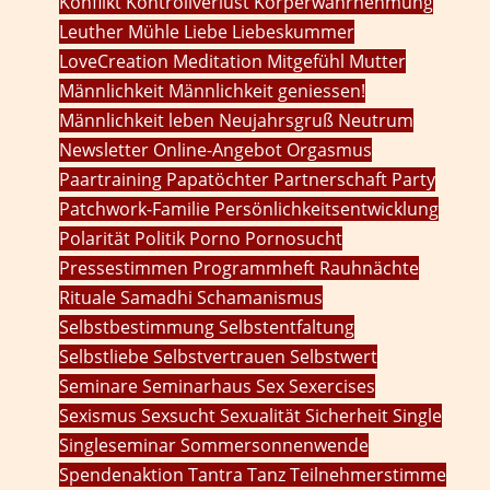
Konflikt
Kontrollverlust
Körperwahrnehmung
Leuther Mühle
Liebe
Liebeskummer
LoveCreation
Meditation
Mitgefühl
Mutter
Männlichkeit
Männlichkeit geniessen!
Männlichkeit leben
Neujahrsgruß
Neutrum
Newsletter
Online-Angebot
Orgasmus
Paartraining
Papatöchter
Partnerschaft
Party
Patchwork-Familie
Persönlichkeitsentwicklung
Polarität
Politik
Porno
Pornosucht
Pressestimmen
Programmheft
Rauhnächte
Rituale
Samadhi
Schamanismus
Selbstbestimmung
Selbstentfaltung
Selbstliebe
Selbstvertrauen
Selbstwert
Seminare
Seminarhaus
Sex
Sexercises
Sexismus
Sexsucht
Sexualität
Sicherheit
Single
Singleseminar
Sommersonnenwende
Spendenaktion
Tantra
Tanz
Teilnehmerstimme