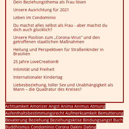
Dein Beziehungsthema als Frau lösen
Unsere Ausrichtung für 2021
Leben im Condominio
Du machst alles selbst als Frau - aber machst du
dich auch glücklich?
Unsere Position zum „Corona-Virus“ und den
getroffenen staatlichen Maßnahmen
Heilung und Perspektiven für Straßenkinder in
Brasilien
25 Jahre LoveCreation®
Intimität und Freiheit
Internationaler Kindertag
Liebesbeziehung, toller Sex und Unabhängigkeit als
Mann – die Quadratur des Kreises?
Achtsamkeit
Amorizer
Angst
Anima
Animus
Atmung
Aufenthaltsbestimmungsrecht
Aufmerksamkeit
Bemutterung
Bevaterung
Beziehung
Beziehungskrise
Bindungsangst
Buch
Buddhismus
Condominio
Corona
Dakini
Dating