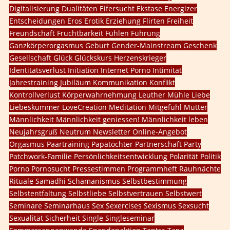
Digitalisierung
Dualitäten
Eifersucht
Ekstase
Energizer
Entscheidungen
Eros
Erotik
Erziehung
Flirten
Freiheit
Freundschaft
Fruchtbarkeit
Fühlen
Führung
Ganzkörperorgasmus
Geburt
Gender-Mainstream
Geschenk
Gesellschaft
Glück
Glückskurs
Herzenskrieger
Identitätsverlust
Initiation
Internet Porno
Intimität
Jahrestraining
Jubiläum
Kommunikation
Konflikt
Kontrollverlust
Körperwahrnehmung
Leuther Mühle
Liebe
Liebeskummer
LoveCreation
Meditation
Mitgefühl
Mutter
Männlichkeit
Männlichkeit geniessen!
Männlichkeit leben
Neujahrsgruß
Neutrum
Newsletter
Online-Angebot
Orgasmus
Paartraining
Papatöchter
Partnerschaft
Party
Patchwork-Familie
Persönlichkeitsentwicklung
Polarität
Politik
Porno
Pornosucht
Pressestimmen
Programmheft
Rauhnächte
Rituale
Samadhi
Schamanismus
Selbstbestimmung
Selbstentfaltung
Selbstliebe
Selbstvertrauen
Selbstwert
Seminare
Seminarhaus
Sex
Sexercises
Sexismus
Sexsucht
Sexualität
Sicherheit
Single
Singleseminar