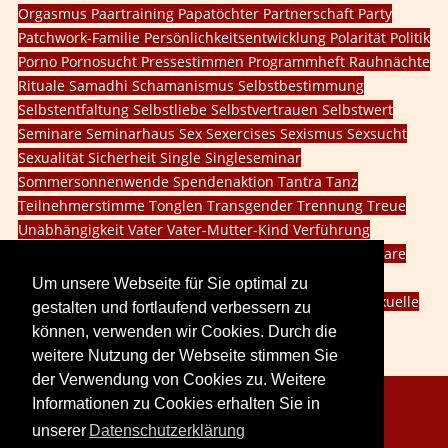
Orgasmus
Paartraining
Papatöchter
Partnerschaft
Party
Patchwork-Familie
Persönlichkeitsentwicklung
Polarität
Politik
Porno
Pornosucht
Pressestimmen
Programmheft
Rauhnächte
Rituale
Samadhi
Schamanismus
Selbstbestimmung
Selbstentfaltung
Selbstliebe
Selbstvertrauen
Selbstwert
Seminare
Seminarhaus
Sex
Sexercises
Sexismus
Sexsucht
Sexualität
Sicherheit
Single
Singleseminar
Sommersonnenwende
Spendenaktion
Tantra
Tanz
Teilnehmerstimme
Tonglen
Transgender
Trennung
Treue
Unabhängigkeit
Vater
Vater-Mutter-Kind
Verführung
Vergebung
Veränderung
Vision
Walpurgisnacht
Webinare
Weiblichkeit
Weiblichkeit leben
Willensschulung
Um unsere Webseite für Sie optimal zu
Wintersonnenwende
dritte Geschlecht
innere Kind
sexuelle
gestalten und fortlaufend verbessern zu
Probleme
social media
können, verwenden wir Cookies. Durch die
weitere Nutzung der Webseite stimmen Sie
der Verwendung von Cookies zu. Weitere
Informationen zu Cookies erhalten Sie in
Copyright © 2026. LoveCreation® Seminare.
unserer
Datenschutzerklärung