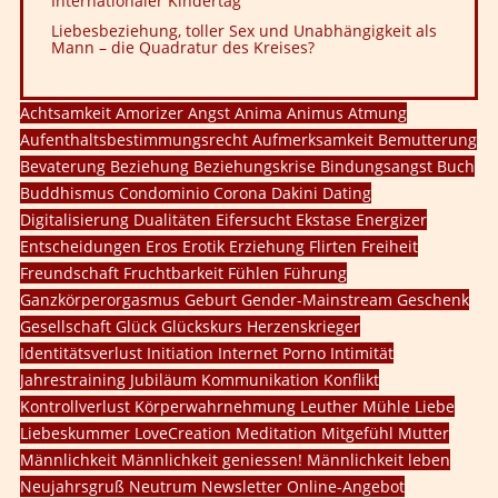
Internationaler Kindertag
Liebesbeziehung, toller Sex und Unabhängigkeit als
Mann – die Quadratur des Kreises?
Achtsamkeit
Amorizer
Angst
Anima
Animus
Atmung
Aufenthaltsbestimmungsrecht
Aufmerksamkeit
Bemutterung
Bevaterung
Beziehung
Beziehungskrise
Bindungsangst
Buch
Buddhismus
Condominio
Corona
Dakini
Dating
Digitalisierung
Dualitäten
Eifersucht
Ekstase
Energizer
Entscheidungen
Eros
Erotik
Erziehung
Flirten
Freiheit
Freundschaft
Fruchtbarkeit
Fühlen
Führung
Ganzkörperorgasmus
Geburt
Gender-Mainstream
Geschenk
Gesellschaft
Glück
Glückskurs
Herzenskrieger
Identitätsverlust
Initiation
Internet Porno
Intimität
Jahrestraining
Jubiläum
Kommunikation
Konflikt
Kontrollverlust
Körperwahrnehmung
Leuther Mühle
Liebe
Liebeskummer
LoveCreation
Meditation
Mitgefühl
Mutter
Männlichkeit
Männlichkeit geniessen!
Männlichkeit leben
Neujahrsgruß
Neutrum
Newsletter
Online-Angebot