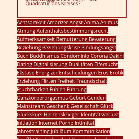
Quadratur des Kreises?
Achtsamkeit
Amorizer
Angst
Anima
Animus
Atmung
Aufenthaltsbestimmungsrecht
Aufmerksamkeit
Bemutterung
Bevaterung
Beziehung
Beziehungskrise
Bindungsangst
Buch
Buddhismus
Condominio
Corona
Dakini
Dating
Digitalisierung
Dualitäten
Eifersucht
Ekstase
Energizer
Entscheidungen
Eros
Erotik
Erziehung
Flirten
Freiheit
Freundschaft
Fruchtbarkeit
Fühlen
Führung
Ganzkörperorgasmus
Geburt
Gender-
Mainstream
Geschenk
Gesellschaft
Glück
Glückskurs
Herzenskrieger
Identitätsverlust
Initiation
Internet Porno
Intimität
Jahrestraining
Jubiläum
Kommunikation