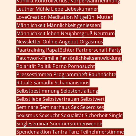
Konflikt
Kontrollverlust
Körperwahrnehmung
Leuther Mühle
Liebe
Liebeskummer
LoveCreation
Meditation
Mitgefühl
Mutter
Männlichkeit
Männlichkeit geniessen!
Männlichkeit leben
Neujahrsgruß
Neutrum
Newsletter
Online-Angebot
Orgasmus
Paartraining
Papatöchter
Partnerschaft
Party
Patchwork-Familie
Persönlichkeitsentwicklung
Polarität
Politik
Porno
Pornosucht
Pressestimmen
Programmheft
Rauhnächte
Rituale
Samadhi
Schamanismus
Selbstbestimmung
Selbstentfaltung
Selbstliebe
Selbstvertrauen
Selbstwert
Seminare
Seminarhaus
Sex
Sexercises
Sexismus
Sexsucht
Sexualität
Sicherheit
Single
Singleseminar
Sommersonnenwende
Spendenaktion
Tantra
Tanz
Teilnehmerstimme