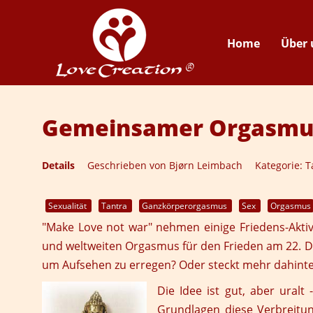
Home
Über 
Gemeinsamer Orgasmu
Details
Geschrieben von
Bjørn Leimbach
Kategorie:
T
Sexualität
Tantra
Ganzkörperorgasmus
Sex
Orgasmus
"Make Love not war" nehmen einige
Friedens-Aktiv
und weltweiten Orgasmus für den Frieden am 22. De
um Aufsehen zu erregen? Oder steckt mehr dahinte
Die Idee ist gut, aber uralt
Grundlagen diese Verbreitun