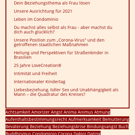
Dein Beziehungsthema als Frau lösen
Unsere Ausrichtung für 2021
Leben im Condominio
Du machst alles selbst als Frau - aber machst du
dich auch glücklich?
Unsere Position zum „Corona-Virus“ und den
getroffenen staatlichen Maßnahmen
Heilung und Perspektiven für Straßenkinder in
Brasilien
25 Jahre LoveCreation®
Intimität und Freiheit
Internationaler Kindertag
Liebesbeziehung, toller Sex und Unabhängigkeit als
Mann – die Quadratur des Kreises?
Achtsamkeit
Amorizer
Angst
Anima
Animus
Atmung
Aufenthaltsbestimmungsrecht
Aufmerksamkeit
Bemutterung
Bevaterung
Beziehung
Beziehungskrise
Bindungsangst
Buch
Buddhismus
Condominio
Corona
Dakini
Dating