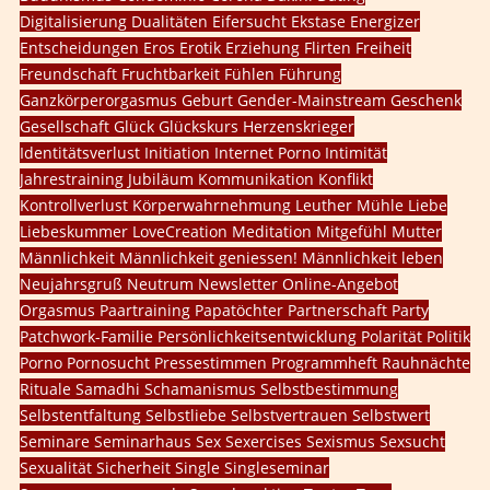
Digitalisierung
Dualitäten
Eifersucht
Ekstase
Energizer
Entscheidungen
Eros
Erotik
Erziehung
Flirten
Freiheit
Freundschaft
Fruchtbarkeit
Fühlen
Führung
Ganzkörperorgasmus
Geburt
Gender-Mainstream
Geschenk
Gesellschaft
Glück
Glückskurs
Herzenskrieger
Identitätsverlust
Initiation
Internet Porno
Intimität
Jahrestraining
Jubiläum
Kommunikation
Konflikt
Kontrollverlust
Körperwahrnehmung
Leuther Mühle
Liebe
Liebeskummer
LoveCreation
Meditation
Mitgefühl
Mutter
Männlichkeit
Männlichkeit geniessen!
Männlichkeit leben
Neujahrsgruß
Neutrum
Newsletter
Online-Angebot
Orgasmus
Paartraining
Papatöchter
Partnerschaft
Party
Patchwork-Familie
Persönlichkeitsentwicklung
Polarität
Politik
Porno
Pornosucht
Pressestimmen
Programmheft
Rauhnächte
Rituale
Samadhi
Schamanismus
Selbstbestimmung
Selbstentfaltung
Selbstliebe
Selbstvertrauen
Selbstwert
Seminare
Seminarhaus
Sex
Sexercises
Sexismus
Sexsucht
Sexualität
Sicherheit
Single
Singleseminar