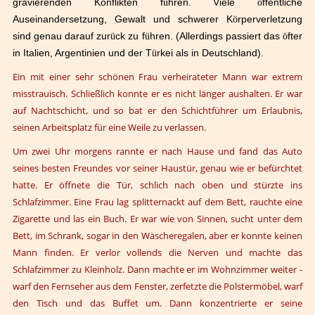
gravierenden Konflikten f
ü
hren. Viele
ö
ffentliche
Auseinandersetzung, Gewalt und schwerer K
ö
rperverletzung
sind genau darauf zur
ü
ck zu f
ü
hren. (Allerdings passiert das
ö
fter
in Italien, Argentinien und der T
ü
rkei als in Deutschland).
Ein mit einer sehr schönen Frau verheirateter Mann war extrem
misstrauisch. Schließlich konnte er es nicht länger aushalten. Er war
auf Nachtschicht, und so bat er den Schichtführer um Erlaubnis,
seinen Arbeitsplatz für eine Weile zu verlassen.
Um zwei Uhr morgens rannte er nach Hause und fand das Auto
seines besten Freundes vor seiner Haustür, genau wie er befürchtet
hatte. Er öffnete die Tür, schlich nach oben und stürzte ins
Schlafzimmer. Eine Frau lag splitternackt auf dem Bett, rauchte eine
Zigarette und las ein Buch. Er war wie von Sinnen, sucht unter dem
Bett, im Schrank, sogar in den Wäscheregalen, aber er konnte keinen
Mann finden. Er verlor vollends die Nerven und machte das
Schlafzimmer zu Kleinholz. Dann machte er im Wohnzimmer weiter -
warf den Fernseher aus dem Fenster, zerfetzte die Polstermöbel, warf
den Tisch und das Buffet um. Dann konzentrierte er seine