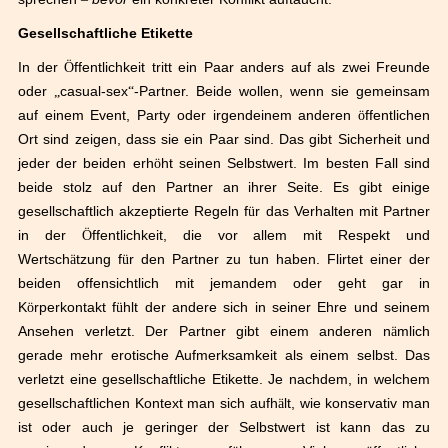
Gesellschaftliche Etikette
In der
Ö
ffentlichkeit tritt ein Paar anders auf als zwei Freunde
oder
„
casual-sex
“
-Partner. Beide wollen, wenn sie gemeinsam
auf einem Event, Party oder irgendeinem anderen
ö
ffentlichen
Ort sind zeigen, dass sie ein Paar sind. Das gibt Sicherheit und
jeder der beiden erh
ö
ht seinen Selbstwert. Im besten Fall sind
beide stolz auf den Partner an ihrer Seite. Es gibt einige
gesellschaftlich akzeptierte Regeln f
ü
r das Verhalten mit Partner
in der
Ö
ffentlichkeit, die vor allem mit Respekt und
Wertsch
ä
tzung f
ü
r den Partner zu tun haben. Flirtet einer der
beiden offensichtlich mit jemandem oder geht gar in
K
ö
rperkontakt f
ü
hlt der andere sich in seiner Ehre und seinem
Ansehen verletzt. Der Partner gibt einem anderen n
ä
mlich
gerade mehr erotische Aufmerksamkeit als einem selbst. Das
verletzt eine gesellschaftliche Etikette. Je nachdem, in welchem
gesellschaftlichen Kontext man sich aufh
ä
lt, wie konservativ man
ist oder auch je geringer der Selbstwert ist kann das zu