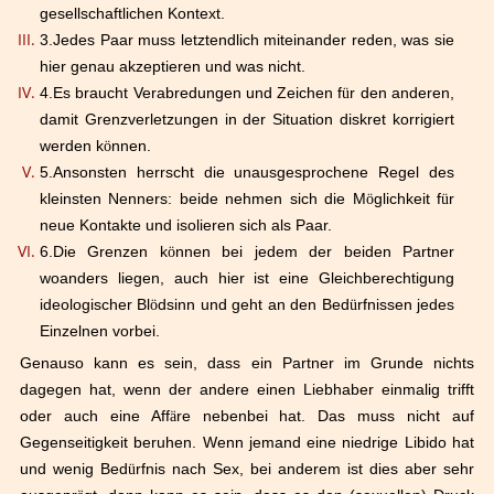
gesellschaftlichen Kontext.
3.
Jedes Paar muss letztendlich miteinander reden, was sie
hier genau akzeptieren und was nicht.
4.
Es braucht Verabredungen und Zeichen f
ü
r den anderen,
damit Grenzverletzungen in der Situation diskret korrigiert
werden k
ö
nnen.
5.
Ansonsten herrscht die unausgesprochene Regel des
kleinsten Nenners: beide nehmen sich die M
ö
glichkeit f
ü
r
neue Kontakte und isolieren sich als Paar.
6.
Die Grenzen k
ö
nnen bei jedem der beiden Partner
woanders liegen, auch hier ist eine Gleichberechtigung
ideologischer Bl
ö
dsinn und geht an den Bed
ü
rfnissen jedes
Einzelnen vorbei.
Genauso kann es sein, dass ein Partner im Grunde nichts
dagegen hat, wenn der andere einen Liebhaber einmalig trifft
oder auch eine Aff
ä
re nebenbei hat. Das muss nicht auf
Gegenseitigkeit beruhen. Wenn jemand eine niedrige Libido hat
und wenig Bed
ü
rfnis nach Sex, bei anderem ist dies aber sehr