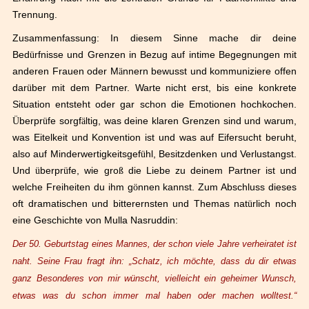
Trennung.
Zusammenfassung: In diesem Sinne mache dir deine
Bed
ü
rfnisse und Grenzen in Bezug auf intime Begegnungen mit
anderen Frauen oder M
ä
nnern bewusst und kommuniziere offen
dar
ü
ber mit dem Partner. Warte nicht erst, bis eine konkrete
Situation entsteht oder gar schon die Emotionen hochkochen.
Ü
berpr
ü
fe sorgf
ä
ltig, was deine klaren Grenzen sind und warum,
was Eitelkeit und Konvention ist und was auf Eifersucht beruht,
also auf Minderwertigkeitsgef
ü
hl, Besitzdenken und Verlustangst.
Und
ü
berpr
ü
fe, wie gro
ß
die Liebe zu deinem Partner ist und
welche Freiheiten du ihm g
ö
nnen kannst. Zum Abschluss dieses
oft dramatischen und bitterernsten und Themas nat
ü
rlich noch
eine Geschichte von Mulla Nasruddin:
Der 50. Geburtstag eines Mannes, der schon viele Jahre verheiratet ist
naht. Seine Frau fragt ihn: „Schatz, ich möchte, dass du dir etwas
ganz Besonderes von mir wünscht, vielleicht ein geheimer Wunsch,
etwas was du schon immer mal haben oder machen wolltest.“