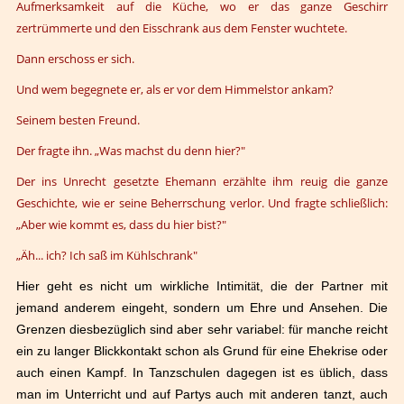
Aufmerksamkeit auf die Küche, wo er das ganze Geschirr
zertrümmerte und den Eisschrank aus dem Fenster wuchtete.
Dann erschoss er sich.
Und wem begegnete er, als er vor dem Himmelstor ankam?
Seinem besten Freund.
Der fragte ihn. „Was machst du denn hier?"
Der ins Unrecht gesetzte Ehemann erzählte ihm reuig die ganze
Geschichte, wie er seine Beherrschung verlor. Und fragte schließlich:
„Aber wie kommt es, dass du hier bist?"
„Äh... ich? Ich saß im Kühlschrank"
Hier geht es nicht um wirkliche Intimit
ä
t, die der Partner mit
jemand anderem eingeht, sondern um Ehre und Ansehen. Die
Grenzen diesbez
ü
glich sind aber sehr variabel: f
ü
r manche reicht
ein zu langer Blickkontakt schon als Grund f
ü
r eine Ehekrise oder
auch einen Kampf. In Tanzschulen dagegen ist es
ü
blich, dass
man im Unterricht und auf Partys auch mit anderen tanzt, auch