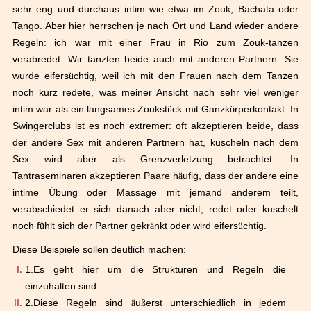
sehr eng und durchaus intim wie etwa im Zouk, Bachata oder
Tango. Aber hier herrschen je nach Ort und Land wieder andere
Regeln: ich war mit einer Frau in Rio zum Zouk-tanzen
verabredet. Wir tanzten beide auch mit anderen Partnern. Sie
wurde eifers
ü
chtig, weil ich mit den Frauen nach dem Tanzen
noch kurz redete, was meiner Ansicht nach sehr viel weniger
intim war als ein langsames Zoukst
ü
ck mit Ganzk
ö
rperkontakt. In
Swingerclubs ist es noch extremer: oft akzeptieren beide, dass
der andere Sex mit anderen Partnern hat, kuscheln nach dem
Sex wird aber als Grenzverletzung betrachtet. In
Tantraseminaren akzeptieren Paare h
ä
ufig, dass der andere eine
intime
Ü
bung oder Massage mit jemand anderem teilt,
verabschiedet er sich danach aber nicht, redet oder kuschelt
noch f
ü
hlt sich der Partner gekr
ä
nkt oder wird eifers
ü
chtig.
Diese Beispiele sollen deutlich machen:
1.
Es geht hier um die Strukturen und Regeln die
einzuhalten sind.
2.
Diese Regeln sind
ä
u
ß
erst unterschiedlich in jedem