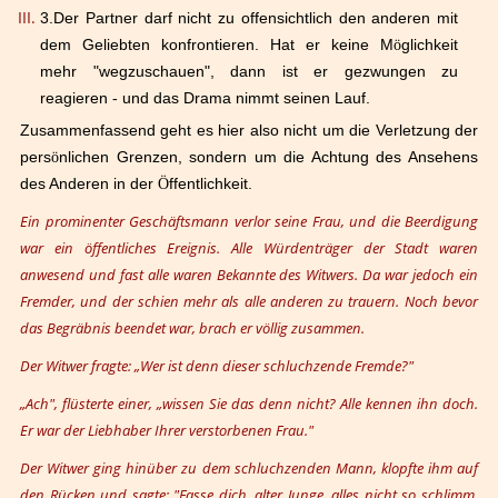
3.
Der Partner darf nicht zu offensichtlich den anderen mit
dem Geliebten konfrontieren. Hat er keine M
ö
glichkeit
mehr "wegzuschauen", dann ist er gezwungen zu
reagieren - und das Drama nimmt seinen Lauf.
Zusammenfassend geht es hier also nicht um die Verletzung der
pers
ö
nlichen Grenzen, sondern um die Achtung des Ansehens
des Anderen in der
Ö
ffentlichkeit.
Ein prominenter Geschäftsmann verlor seine Frau, und die Beerdigung
war ein öffentliches Ereignis. Alle Würdenträger der Stadt waren
anwesend und fast alle waren Bekannte des Witwers. Da war jedoch ein
Fremder, und der schien mehr als alle anderen zu trauern. Noch bevor
das Begräbnis beendet war, brach er völlig zusammen.
Der Witwer fragte: „Wer ist denn dieser schluchzende Fremde?"
„Ach", flüsterte einer, „wissen Sie das denn nicht? Alle kennen ihn doch.
Er war der Liebhaber Ihrer verstorbenen Frau."
Der Witwer ging hinüber zu dem schluchzenden Mann, klopfte ihm auf
den Rücken und sagte: "Fasse dich, alter Junge, alles nicht so schlimm.