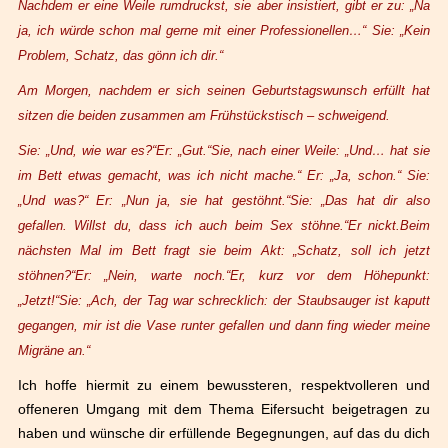
Nachdem er eine Weile rumdruckst, sie aber insistiert, gibt er zu: „Na
ja, ich würde schon mal gerne mit einer Professionellen…“ Sie: „Kein
Problem, Schatz, das gönn ich dir.“
Am Morgen, nachdem er sich seinen Geburtstagswunsch erfüllt hat
sitzen die beiden zusammen am Frühstückstisch – schweigend.
Sie: „Und, wie war es?“
Er: „Gut.“
Sie, nach einer Weile: „Und… hat sie
im Bett etwas gemacht, was ich nicht mache.“
Er: „Ja, schon.“
Sie:
„Und was?“
Er: „Nun ja, sie hat gestöhnt.“
Sie: „Das hat dir also
gefallen. Willst du, dass ich auch beim Sex stöhne.“
Er nickt.
Beim
nächsten Mal im Bett fragt sie beim Akt: „Schatz, soll ich jetzt
stöhnen?“
Er: „Nein, warte noch.“
Er, kurz vor dem Höhepunkt:
„Jetzt!“
Sie: „Ach, der Tag war schrecklich: der Staubsauger ist kaputt
gegangen, mir ist die Vase runter gefallen und dann fing wieder meine
Migräne an.“
Ich hoffe hiermit zu einem bewussteren, respektvolleren und
offeneren Umgang mit dem Thema Eifersucht beigetragen zu
haben und w
ü
nsche dir erf
ü
llende Begegnungen, auf das du dich