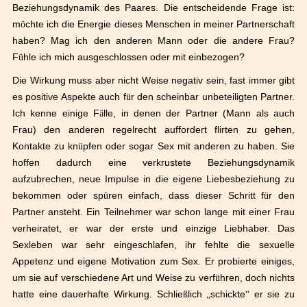
Beziehungsdynamik des Paares. Die entscheidende Frage ist:
m
ö
chte ich die Energie dieses Menschen in meiner Partnerschaft
haben? Mag ich den anderen Mann oder die andere Frau?
F
ü
hle ich mich ausgeschlossen oder mit einbezogen?
Die Wirkung muss aber nicht Weise negativ sein, fast immer gibt
es positive Aspekte auch f
ü
r den scheinbar unbeteiligten Partner.
Ich kenne einige F
ä
lle, in denen der Partner (Mann als auch
Frau) den anderen regelrecht auffordert flirten zu gehen,
Kontakte zu kn
ü
pfen oder sogar Sex mit anderen zu haben. Sie
hoffen dadurch eine verkrustete Beziehungsdynamik
aufzubrechen, neue Impulse in die eigene Liebesbeziehung zu
bekommen oder sp
ü
ren einfach, dass dieser Schritt f
ü
r den
Partner ansteht. Ein Teilnehmer war schon lange mit einer Frau
verheiratet, er war der erste und einzige Liebhaber. Das
Sexleben war sehr eingeschlafen, ihr fehlte die sexuelle
Appetenz und eigene Motivation zum Sex. Er probierte einiges,
um sie auf verschiedene Art und Weise zu verf
ü
hren, doch nichts
hatte eine dauerhafte Wirkung. Schlie
ß
lich
„
schickte
“
er sie zu