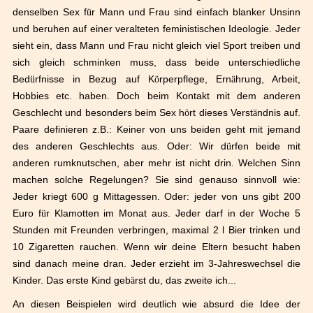
denselben Sex f
ü
r Mann und Frau sind einfach blanker Unsinn
und beruhen auf einer veralteten feministischen Ideologie. Jeder
sieht ein, dass Mann und Frau nicht gleich viel Sport treiben und
sich gleich schminken muss, dass beide unterschiedliche
Bed
ü
rfnisse in Bezug auf K
ö
rperpflege, Ern
ä
hrung, Arbeit,
Hobbies etc. haben. Doch beim Kontakt mit dem anderen
Geschlecht und besonders beim Sex h
ö
rt dieses Verst
ä
ndnis auf.
Paare definieren z.B.: Keiner von uns beiden geht mit jemand
des anderen Geschlechts aus. Oder: Wir d
ü
rfen beide mit
anderen rumknutschen, aber mehr ist nicht drin. Welchen Sinn
machen solche Regelungen? Sie sind genauso sinnvoll wie:
Jeder kriegt 600 g Mittagessen. Oder: jeder von uns gibt 200
Euro f
ü
r Klamotten im Monat aus. Jeder darf in der Woche 5
Stunden mit Freunden verbringen, maximal 2 l Bier trinken und
10 Zigaretten rauchen. Wenn wir deine Eltern besucht haben
sind danach meine dran. Jeder erzieht im 3-Jahreswechsel die
Kinder. Das erste Kind geb
ä
rst du, das zweite ich...
An diesen Beispielen wird deutlich wie absurd die Idee der