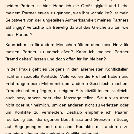
beiden Partner ist hier: Habe ich die Gro
ß
z
ü
gigkeit und Liebe
meinem Partner etwas zu g
ö
nnen, was ihm wichtig ist? Ist mein
Selbstwert von der ungeteilten Aufmerksamkeit meines Partners
abh
ä
ngig? Verzichte ich freiwillig darauf das Gleiche zu tun wie
mein Partner?
Kann ich mich f
ü
r andere Menschen
ö
ffnen ohne mein Herz f
ü
r
meinen Partner zu verschlie
ß
en? Kann ich meinen Partner
"fremd gehen" lassen und doch offen f
ü
r ihn bleiben?
In der Praxis geht es
ü
brigens in den allermeisten Konfliktf
ä
llen
nicht um sexuelle Kontakte. Viele wollen die Freiheit haben und
Erfahrungen beim Flirten mit dem anderen Geschlecht machen,
Freundschaften pflegen, die eigene Attraktivit
ä
t testen, vielleicht
auch sexy tanzen oder eine Massage teilen. Sie tun es aber
nicht oder nur heimlich, um den anderen nicht zu verletzen oder
um Konflikte zu vermeiden. Deshalb empfehle ich Paaren
rechtzeitig
ü
ber die eigenen Bed
ü
rfnisse und Grenzen in Bezug
auf Begegnungen und erotische Kontakte mit anderen zu
sprechen
–
bevor
ein konkreter Konflikt auftaucht.