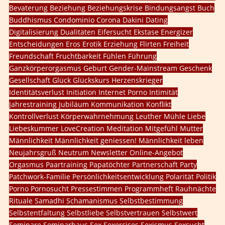
Bevaterung
Beziehung
Beziehungskrise
Bindungsangst
Buch
Buddhismus
Condominio
Corona
Dakini
Dating
Digitalisierung
Dualitäten
Eifersucht
Ekstase
Energizer
Entscheidungen
Eros
Erotik
Erziehung
Flirten
Freiheit
Freundschaft
Fruchtbarkeit
Fühlen
Führung
Ganzkörperorgasmus
Geburt
Gender-Mainstream
Geschenk
Gesellschaft
Glück
Glückskurs
Herzenskrieger
Identitätsverlust
Initiation
Internet Porno
Intimität
Jahrestraining
Jubiläum
Kommunikation
Konflikt
Kontrollverlust
Körperwahrnehmung
Leuther Mühle
Liebe
Liebeskummer
LoveCreation
Meditation
Mitgefühl
Mutter
Männlichkeit
Männlichkeit geniessen!
Männlichkeit leben
Neujahrsgruß
Neutrum
Newsletter
Online-Angebot
Orgasmus
Paartraining
Papatöchter
Partnerschaft
Party
Patchwork-Familie
Persönlichkeitsentwicklung
Polarität
Politik
Porno
Pornosucht
Pressestimmen
Programmheft
Rauhnächte
Rituale
Samadhi
Schamanismus
Selbstbestimmung
Selbstentfaltung
Selbstliebe
Selbstvertrauen
Selbstwert
Seminare
Seminarhaus
Sex
Sexercises
Sexismus
Sexsucht