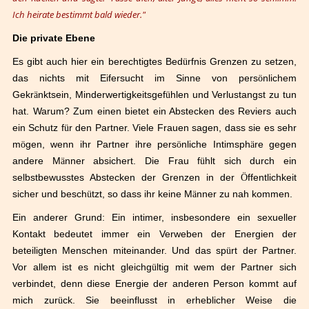
Ich heirate bestimmt bald wieder."
Die private Ebene
Es gibt auch hier ein berechtigtes Bed
ü
rfnis Grenzen zu setzen,
das nichts mit Eifersucht im Sinne von pers
ö
nlichem
Gekr
ä
nktsein, Minderwertigkeitsgef
ü
hlen und Verlustangst zu tun
hat. Warum? Zum einen bietet ein Abstecken des Reviers auch
ein Schutz f
ü
r den Partner. Viele Frauen sagen, dass sie es sehr
m
ö
gen, wenn ihr Partner ihre pers
ö
nliche Intimsph
ä
re gegen
andere M
ä
nner absichert. Die Frau f
ü
hlt sich durch ein
selbstbewusstes Abstecken der Grenzen in der
Ö
ffentlichkeit
sicher und besch
ü
tzt, so dass ihr keine M
ä
nner zu nah kommen.
Ein anderer Grund: Ein intimer, insbesondere ein sexueller
Kontakt bedeutet immer ein Verweben der Energien der
beteiligten Menschen miteinander. Und das sp
ü
rt der Partner.
Vor allem ist es nicht gleichg
ü
ltig mit wem der Partner sich
verbindet, denn diese Energie der anderen Person kommt auf
mich zur
ü
ck. Sie beeinflusst in erheblicher Weise die