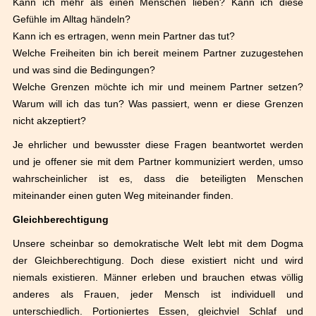
Kann ich mehr als einen Menschen lieben? Kann ich diese
Gef
ü
hle im Alltag h
ä
ndeln?
Kann ich es ertragen, wenn mein Partner das tut?
Welche Freiheiten bin ich bereit meinem Partner zuzugestehen
und was sind die Bedingungen?
Welche Grenzen m
ö
chte ich mir und meinem Partner setzen?
Warum will ich das tun? Was passiert, wenn er diese Grenzen
nicht akzeptiert?
Je ehrlicher und bewusster diese Fragen beantwortet werden
und je offener sie mit dem Partner kommuniziert werden, umso
wahrscheinlicher ist es, dass die beteiligten Menschen
miteinander einen guten Weg miteinander finden.
Gleichberechtigung
Unsere scheinbar so demokratische Welt lebt mit dem Dogma
der Gleichberechtigung. Doch diese existiert nicht und wird
niemals existieren. M
ä
nner erleben und brauchen etwas v
ö
llig
anderes als Frauen, jeder Mensch ist individuell und
unterschiedlich. Portioniertes Essen, gleichviel Schlaf und