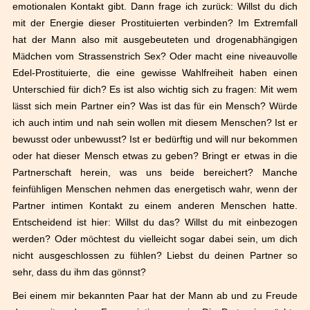
emotionalen Kontakt gibt. Dann frage ich zur
ü
ck: Willst du dich
mit der Energie dieser Prostituierten verbinden? Im Extremfall
hat der Mann also mit ausgebeuteten und drogenabh
ä
ngigen
M
ä
dchen vom Strassenstrich Sex? Oder macht eine niveauvolle
Edel-Prostituierte, die eine gewisse Wahlfreiheit haben einen
Unterschied f
ü
r dich? Es ist also wichtig sich zu fragen: Mit wem
l
ä
sst sich mein Partner ein? Was ist das f
ü
r ein Mensch? W
ü
rde
ich auch intim und nah sein wollen mit diesem Menschen? Ist er
bewusst oder unbewusst? Ist er bed
ü
rftig und will nur bekommen
oder hat dieser Mensch etwas zu geben? Bringt er etwas in die
Partnerschaft herein, was uns beide bereichert? Manche
feinf
ü
hligen Menschen nehmen das energetisch wahr, wenn der
Partner intimen Kontakt zu einem anderen Menschen hatte.
Entscheidend ist hier: Willst du das? Willst du mit einbezogen
werden? Oder m
ö
chtest du vielleicht sogar dabei sein, um dich
nicht ausgeschlossen zu f
ü
hlen? Liebst du deinen Partner so
sehr, dass du ihm das g
ö
nnst?
Bei einem mir bekannten Paar hat der Mann ab und zu Freude