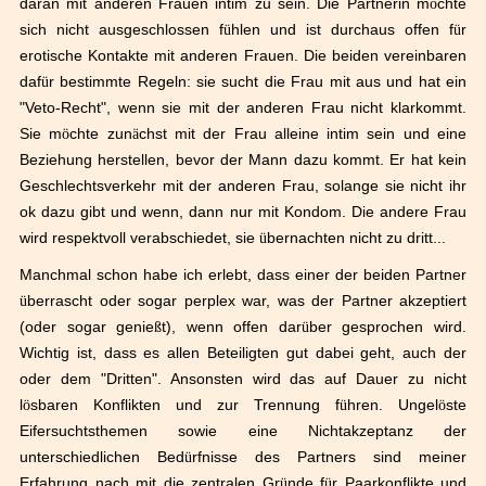
daran mit anderen Frauen intim zu sein. Die Partnerin m
ö
chte
sich nicht ausgeschlossen f
ü
hlen und ist durchaus offen f
ü
r
erotische Kontakte mit anderen Frauen. Die beiden vereinbaren
daf
ü
r bestimmte Regeln: sie sucht die Frau mit aus und hat ein
"Veto-Recht", wenn sie mit der anderen Frau nicht klarkommt.
Sie m
ö
chte zun
ä
chst mit der Frau alleine intim sein und eine
Beziehung herstellen, bevor der Mann dazu kommt. Er hat kein
Geschlechtsverkehr mit der anderen Frau, solange sie nicht ihr
ok dazu gibt und wenn, dann nur mit Kondom. Die andere Frau
wird respektvoll verabschiedet, sie
ü
bernachten nicht zu dritt...
Manchmal schon habe ich erlebt, dass einer der beiden Partner
ü
berrascht oder sogar perplex war, was der Partner akzeptiert
(oder sogar genie
ß
t), wenn offen dar
ü
ber gesprochen wird.
Wichtig ist, dass es allen Beteiligten gut dabei geht, auch der
oder dem "Dritten". Ansonsten wird das auf Dauer zu nicht
l
ö
sbaren Konflikten und zur Trennung f
ü
hren. Ungel
ö
ste
Eifersuchtsthemen sowie eine Nichtakzeptanz der
unterschiedlichen Bed
ü
rfnisse des Partners sind meiner
Erfahrung nach mit die zentralen Gr
ü
nde f
ü
r Paarkonflikte und