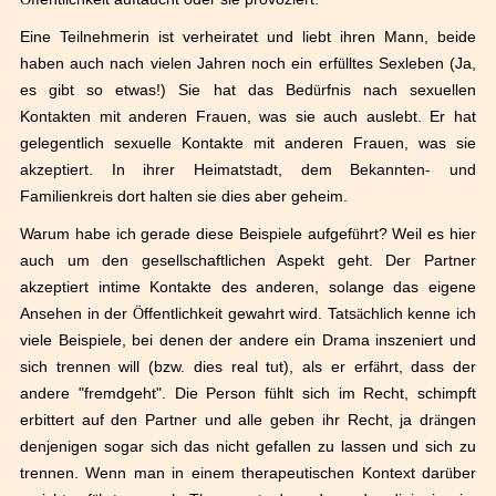
Eine Teilnehmerin ist verheiratet und liebt ihren Mann, beide
haben auch nach vielen Jahren noch ein erf
ü
lltes Sexleben (Ja,
es gibt so etwas!) Sie hat das Bed
ü
rfnis nach sexuellen
Kontakten mit anderen Frauen, was sie auch auslebt. Er hat
gelegentlich sexuelle Kontakte mit anderen Frauen, was sie
akzeptiert. In ihrer Heimatstadt, dem Bekannten- und
Familienkreis dort halten sie dies aber geheim.
Warum habe ich gerade diese Beispiele aufgef
ü
hrt? Weil es hier
auch um den gesellschaftlichen Aspekt geht. Der Partner
akzeptiert intime Kontakte des anderen, solange das eigene
Ansehen in der
Ö
ffentlichkeit gewahrt wird. Tats
ä
chlich kenne ich
viele Beispiele, bei denen der andere ein Drama inszeniert und
sich trennen will (bzw. dies real tut), als er erf
ä
hrt, dass der
andere "fremdgeht". Die Person f
ü
hlt sich im Recht, schimpft
erbittert auf den Partner und alle geben ihr Recht, ja dr
ä
ngen
denjenigen sogar sich das nicht gefallen zu lassen und sich zu
trennen. Wenn man in einem therapeutischen Kontext dar
ü
ber