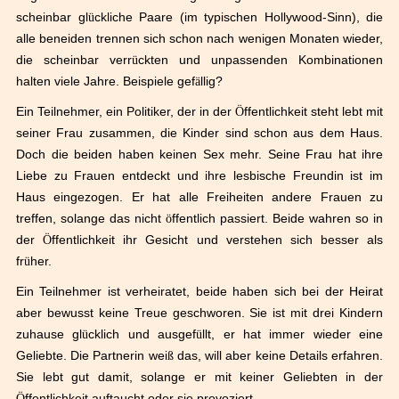
scheinbar gl
ü
ckliche Paare (im typischen Hollywood-Sinn), die
alle beneiden trennen sich schon nach wenigen Monaten wieder,
die scheinbar verr
ü
ckten und unpassenden Kombinationen
halten viele Jahre. Beispiele gef
ä
llig?
Ein Teilnehmer, ein Politiker, der in der
Ö
ffentlichkeit steht lebt mit
seiner Frau zusammen, die Kinder sind schon aus dem Haus.
Doch die beiden haben keinen Sex mehr. Seine Frau hat ihre
Liebe zu Frauen entdeckt und ihre lesbische Freundin ist im
Haus eingezogen. Er hat alle Freiheiten andere Frauen zu
treffen, solange das nicht
ö
ffentlich passiert. Beide wahren so in
der
Ö
ffentlichkeit ihr Gesicht und verstehen sich besser als
fr
ü
her.
Ein Teilnehmer ist verheiratet, beide haben sich bei der Heirat
aber bewusst keine Treue geschworen. Sie ist mit drei Kindern
zuhause gl
ü
cklich und ausgef
ü
llt, er hat immer wieder eine
Geliebte. Die Partnerin wei
ß
das, will aber keine Details erfahren.
Sie lebt gut damit, solange er mit keiner Geliebten in der
Ö
ffentlichkeit auftaucht oder sie provoziert.