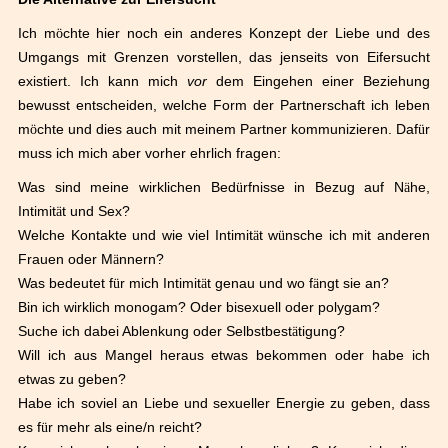
Ich m
ö
chte hier noch ein anderes Konzept der Liebe und des
Umgangs mit Grenzen vorstellen, das jenseits von Eifersucht
existiert. Ich kann mich
vor
dem Eingehen einer Beziehung
bewusst entscheiden, welche Form der Partnerschaft ich leben
m
ö
chte und dies auch mit meinem Partner kommunizieren. Daf
ü
r
muss ich mich aber vorher ehrlich fragen:
Was sind meine wirklichen Bed
ü
rfnisse in Bezug auf N
ä
he,
Intimit
ä
t und Sex?
Welche Kontakte und wie viel Intimit
ä
t w
ü
nsche ich mit anderen
Frauen oder M
ä
nnern?
Was bedeutet f
ü
r mich Intimit
ä
t genau und wo f
ä
ngt sie an?
Bin ich wirklich monogam? Oder bisexuell oder polygam?
Suche ich dabei Ablenkung oder Selbstbest
ä
tigung?
Will ich aus Mangel heraus etwas bekommen oder habe ich
etwas zu geben?
Habe ich soviel an Liebe und sexueller Energie zu geben, dass
es f
ü
r mehr als eine/n reicht?