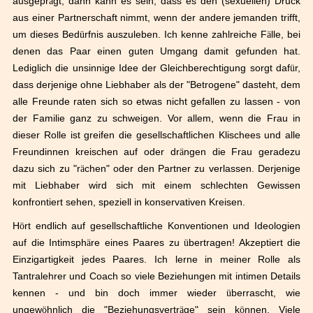
ausgepr
ä
gt, dann kann es sein, dass es den (sexuellen) Druck
aus einer Partnerschaft nimmt, wenn der andere jemanden trifft,
um dieses Bed
ü
rfnis auszuleben. Ich kenne zahlreiche F
ä
lle, bei
denen das Paar einen guten Umgang damit gefunden hat.
Lediglich die unsinnige Idee der Gleichberechtigung sorgt daf
ü
r,
dass derjenige ohne Liebhaber als der "Betrogene" dasteht, dem
alle Freunde raten sich so etwas nicht gefallen zu lassen - von
der Familie ganz zu schweigen. Vor allem, wenn die Frau in
dieser Rolle ist greifen die gesellschaftlichen Klischees und alle
Freundinnen kreischen auf oder dr
ä
ngen die Frau geradezu
dazu sich zu "r
ä
chen" oder den Partner zu verlassen. Derjenige
mit Liebhaber wird sich mit einem schlechten Gewissen
konfrontiert sehen, speziell in konservativen Kreisen.
H
ö
rt endlich auf gesellschaftliche Konventionen und Ideologien
auf die Intimsph
ä
re eines Paares zu
ü
bertragen! Akzeptiert die
Einzigartigkeit jedes Paares. Ich lerne in meiner Rolle als
Tantralehrer und Coach so viele Beziehungen mit intimen Details
kennen - und bin doch immer wieder
ü
berrascht, wie
ungew
ö
hnlich die "Beziehungsvertr
ä
ge" sein k
ö
nnen. Viele