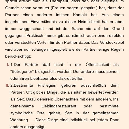
spricht erf
ä
hrt man als Therapeut, dass der- oder diejenige im
Grunde schon vermutet (Frauen sagen "gesp
ü
rt") hat, dass der
Partner einen anderen intimen Kontakt hat. Aus einem
insgeheimen Einverst
ä
ndnis zu dieser Heimlichkeit hat er aber
immer weggeschaut und ist der Sache nie auf den Grund
gegangen. Praktisch immer gibt es n
ä
mlich auch einen direkten
oder versteckten Vorteil f
ü
r den Partner dabei. Das Versteckspiel
wird aber nur solange mitgespielt wie der Partner einige Regeln
ber
ü
cksichtigt:
1.
Der Partner darf nicht in der
Ö
ffentlichkeit als
"Betrogener" blo
ß
gestellt werden. Der andere muss seinen
oder ihren Liebhaber also diskret treffen.
2.
Bestimmte Privilegien geh
ö
ren ausschlie
ß
lich dem
Partner. Oft gibt es Dinge, die als intimer bewertet werden
als Sex. Dazu geh
ö
ren:
Ü
bernachten mit dem anderen, Ins
gemeinsame Lieblingsrestaurant oder bestimmte
symbolische Orte gehen, Sex in der gemeinsamen
Wohnung ... Diese Dinge sind individuell bei jedem Paar
anders ausgepr
ä
gt.