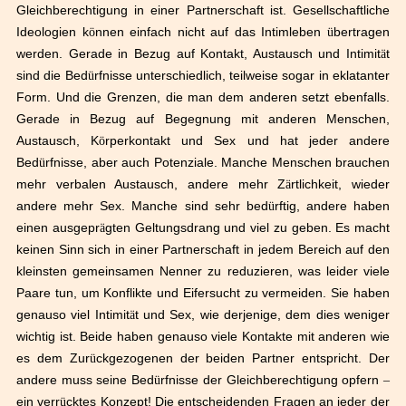
Gleichberechtigung in einer Partnerschaft ist. Gesellschaftliche
Ideologien k
ö
nnen einfach nicht auf das Intimleben
ü
bertragen
werden. Gerade in Bezug auf Kontakt, Austausch und Intimit
ä
t
sind die Bed
ü
rfnisse unterschiedlich, teilweise sogar in eklatanter
Form. Und die Grenzen, die man dem anderen setzt ebenfalls.
Gerade in Bezug auf Begegnung mit anderen Menschen,
Austausch, K
ö
rperkontakt und Sex und hat jeder andere
Bed
ü
rfnisse, aber auch Potenziale. Manche Menschen brauchen
mehr verbalen Austausch, andere mehr Z
ä
rtlichkeit, wieder
andere mehr Sex. Manche sind sehr bed
ü
rftig, andere haben
einen ausgepr
ä
gten Geltungsdrang und viel zu geben. Es macht
keinen Sinn sich in einer Partnerschaft in jedem Bereich auf den
kleinsten gemeinsamen Nenner zu reduzieren, was leider viele
Paare tun, um Konflikte und Eifersucht zu vermeiden. Sie haben
genauso viel Intimit
ä
t und Sex, wie derjenige, dem dies weniger
wichtig ist. Beide haben genauso viele Kontakte mit anderen wie
es dem Zur
ü
ckgezogenen der beiden Partner entspricht. Der
andere muss seine Bed
ü
rfnisse der Gleichberechtigung opfern
–
ein verr
ü
cktes Konzept! Die entscheidenden Fragen an jeder der