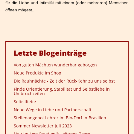
f
ü
r die Liebe und Intimit
ä
t mit einem (oder mehreren) Menschen
ö
ffnen m
ö
gest..
Letzte
Blogeinträge
Von guten Mächten wunderbar geborgen
Neue Produkte im Shop
Die Rauhnächte - Zeit der Rück-Kehr zu uns selbst
Finde Orientierung, Stabilität und Selbstliebe in
Umbruchzeiten
Selbstliebe
Neue Wege in Liebe und Partnerschaft
Stellenangebot Lehrer im Bio-Dorf in Brasilien
Sommer Newsletter Juli 2023
Neu im LoveCreation® Leitungs-Team