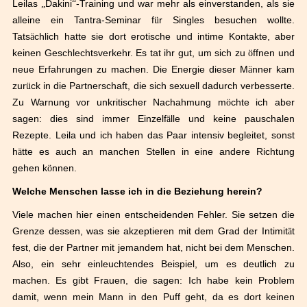
Leilas
„
Dakini
“
-Training und war mehr als einverstanden, als sie
alleine ein Tantra-Seminar f
ü
r Singles besuchen wollte.
Tats
ä
chlich hatte sie dort erotische und intime Kontakte, aber
keinen Geschlechtsverkehr. Es tat ihr gut, um sich zu
ö
ffnen und
neue Erfahrungen zu machen. Die Energie dieser M
ä
nner kam
zur
ü
ck in die Partnerschaft, die sich sexuell dadurch verbesserte.
Zu Warnung vor unkritischer Nachahmung m
ö
chte ich aber
sagen: dies sind immer Einzelf
ä
lle und keine pauschalen
Rezepte. Leila und ich haben das Paar intensiv begleitet, sonst
h
ä
tte es auch an manchen Stellen in eine andere Richtung
gehen k
ö
nnen.
Welche Menschen lasse ich in die Beziehung herein?
Viele machen hier einen entscheidenden Fehler. Sie setzen die
Grenze dessen, was sie akzeptieren mit dem Grad der Intimit
ä
t
fest, die der Partner mit jemandem hat, nicht bei dem Menschen.
Also, ein sehr einleuchtendes Beispiel, um es deutlich zu
machen. Es gibt Frauen, die sagen: Ich habe kein Problem
damit, wenn mein Mann in den Puff geht, da es dort keinen